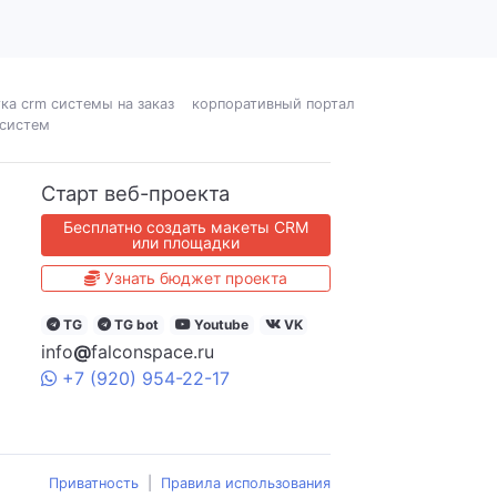
ка crm системы на заказ
корпоративный портал
 систем
Старт веб-проекта
Бесплатно создать макеты CRM
или площадки
Узнать бюджет проекта
TG
TG bot
Youtube
VK
info
@
falconspace.ru
+7
(920)
954
-22-17
Приватность
|
Правила использования