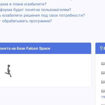
орма в плане юзабилити?
форма будет понятна пользователям?
ь юзабилити решения под свои потребности?
т обрабатывать программа?
екта на базе Falcon Space
В
Ш
Ш
Ш
Ш
т