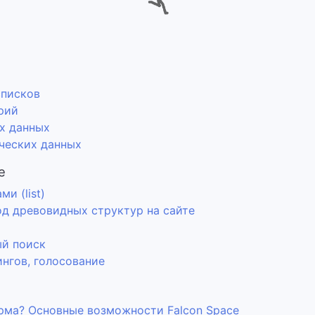
списков
рий
х данных
ческих данных
е
и (list)
од древовидных структур на сайте
ый поиск
ингов, голосование
рма? Основные возможности Falcon Space