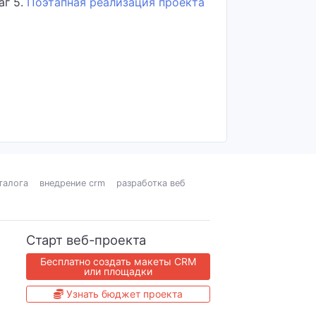
аг 5.
Поэтапная реализация проекта
талога
внедрение crm
разработка веб
Старт веб-проекта
Бесплатно создать макеты CRM
или площадки
Узнать бюджет проекта