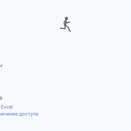
м
е
 Excel
ничение доступа