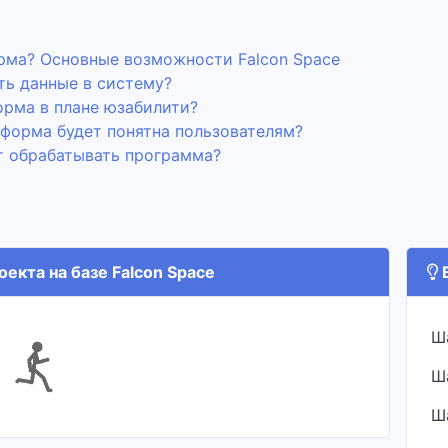
рма? Основные возможности Falcon Space
ть данные в систему?
орма в плане юзабилити?
форма будет понятна пользователям?
т обрабатывать программа?
екта на базе Falcon Space
В
Ш
Ш
Ш