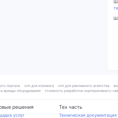
Ш
т
Ш
ого портала
crm для клининга
crm для рекламного агентства
вн
та аренды оборудования
стоимость разработки корпоративного сай
овые решения
Тех часть
щадка услуг
Техническая документация