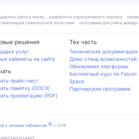
ддержка сайта в месяц
разработка корпоративного портала
серви
томатизация транспортной логистики
программа для учета аренды
овые решения
Тех часть
щадка услуг
Техническая документация
ые кабинеты на сайте
Демо стенд возможностей
Обновления платформы
чать
Бесплатный курс по Falcon
ать прайс-лист
Space
ать памятку (DOCX)
Партнерская программа
ать презентацию (PDF)
®
тов с личным кабинетом
c 2019
318623400024402