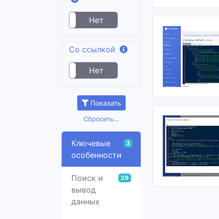
Да
Нет
Cо ссылкой
Да
Нет
Показать
Сбросить...
Ключевые
3
особенности
Поиск и
29
вывод
данных