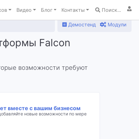
ков
Видео
Блог
Контакты
Поиск...
Демостенд
Модули
тформы Falcon
торые возможности требуют
тет вместе с вашим бизнесом
 добавляйте новые возможности по мере