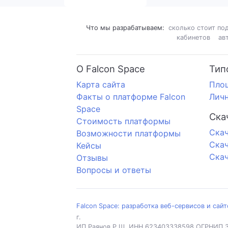
Что мы разрабатываем:
сколько стоит по
кабинетов
ав
О Falcon Space
Тип
Карта сайта
Пло
Факты о платформе Falcon
Личн
Space
Ска
Стоимость платформы
Cкач
Возможности платформы
Скач
Кейсы
Скач
Отзывы
Вопросы и ответы
Falcon Space: разработка веб-сервисов и сай
г.
ИП Раянов Р.Ш.
ИНН 623403338598
ОГРНИП 