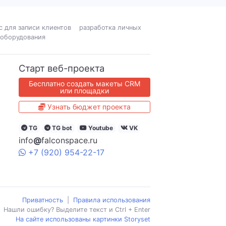
с для записи клиентов
разработка личных
 оборудования
Старт веб-проекта
Бесплатно создать макеты CRM
или площадки
Узнать бюджет проекта
TG
TG bot
Youtube
VK
info
@
falconspace.ru
+7
(920)
954
-22-17
Приватность
|
Правила использования
Нашли ошибку? Выделите текст и Ctrl + Enter
На сайте использованы картинки Storyset