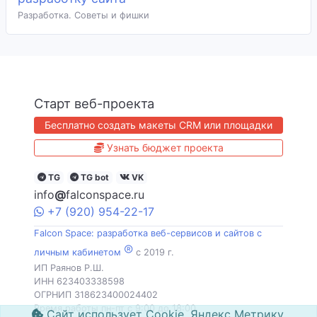
Разработка. Советы и фишки
Старт веб-проекта
Бесплатно создать макеты CRM или площадки
Узнать бюджет проекта
TG
TG bot
VK
info
@
falconspace.ru
+7
(920)
954
-22-17
Falcon Space: разработка веб-сервисов и сайтов с
®
личным кабинетом
c 2019 г.
ИП Раянов Р.Ш.
ИНН 623403338598
ОГРНИП 318623400024402
Время работы пн-пт с 9:00 до 18:00
Сайт использует Cookie, Яндекс Метрику.