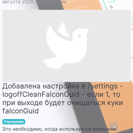
августа 2026, понедельник
Добавлена настройка в /settings -
logoffCleanFalconGuid - если 1, то
при выходе будет очищаться куки
falconGuid
Улучшение
Это необходимо, когда используется механизм