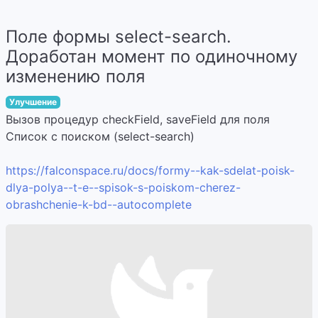
Поле формы select-search.
Доработан момент по одиночному
изменению поля
Улучшение
Вызов процедур checkField, saveField для поля
Список с поиском (select-search)
https://falconspace.ru/docs/formy--kak-sdelat-poisk-
dlya-polya--t-e--spisok-s-poiskom-cherez-
obrashchenie-k-bd--autocomplete