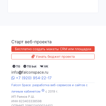
Старт веб-проекта
Бесплатно создать макеты CRM или площадки
Узнать бюджет проекта
TG
TG bot
VK
info
@
falconspace.ru
+7
(920)
954
-22-17
Falcon Space: разработка веб-сервисов и сайтов с
®
личным кабинетом
c 2019 г.
ИП Раянов Р.Ш.
ИНН 623403338598
ОГРНИП 318623400024402