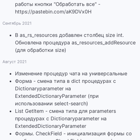
работы кнопки "Обработать все" -
https://pastebin.com/aK9DVx0H
Сентябрь 2021
В as_rs_resources добавлен столбец size int.
Обновлена процедура as_resources_addResource
(для обработки size)
Август 2021
Изменение процедур чата на универсальные
Форма - смена типа в dict процедурах с
Dictionaryparameter на
ExtendedDictionaryParameter (при
использовании select-search)
List GetItem - смена типа для parameters
процедурах с Dictionaryparameter на
ExtendedDictionaryParameter
Формы. CheckField - инициализация формы со