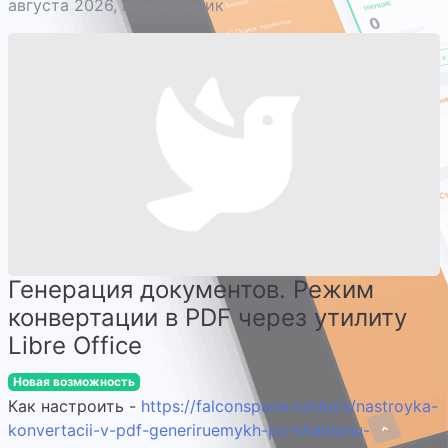
августа 2026, понедельник
Генерация документов. Режим
конвертации в PDF через утилиту
Libre Office
Новая возможность
Как настроить -
https://falconspace.ru/docs/nastroyka-
konvertacii-v-pdf-generiruemykh-po-shablonu-