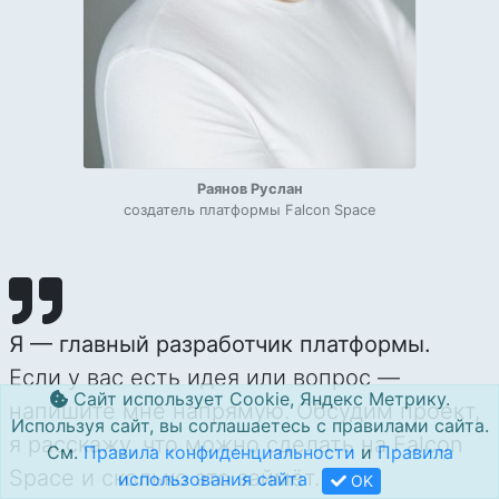
Раянов Руслан
создатель платформы Falcon Space
Я — главный разработчик платформы.
Если у вас есть идея или вопрос —
Сайт использует Cookie, Яндекс Метрику.
напишите мне напрямую. Обсудим проект,
Используя сайт, вы соглашаетесь с правилами сайта.
я расскажу, что можно сделать на Falcon
См.
Правила конфиденциальности
и
Правила
Space и сколько это займёт.
использования сайта
OK