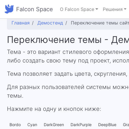
Falcon Space
О Falcon Space
Решения
Главная
Демостенд
Переключение темы сай
Переключение темы - Дем
Тема - это вариант стилевого оформления
либо создать свою тему под проект, испо
Тема позволяет задать цвета, скругления
Для разных пользователей системы можн
темы.
Нажмите на одну и кнопок ниже:
Bordo
Cyan
DarkGreen
DarkPurple
DeepBlue
Gr