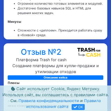
Огромное количество готовых элементов и модулей.
Достаточно базовых навыков SQL и HTML для
решения многих задач.
Минусы
Сложности с «деплоем». Приходится работать сразу
в «боевой» среде.
Отзыв №2
Ощутил недостаток специалистов у разработчика для
выполнения задач. Но я надеюсь эта проблема решиться с
Платформа Trash for cash
развитием и ростом популярности платформы. Еще в "зону
Создание платформы для купли-продажи и
роста" для команды разработчика могу отнести плохое
утилизации отходов
тестирование реализуемых кастомных решений. Желаю
успехов проекту. Рекомендую коллегам из отрасли.
Описание кейса
Плюсы
Сайт использует Cookie, Яндекс Метрику.
Идеальная база для запуска своего IT-решения с личными
Используя сайт, вы соглашаетесь с правилами сайта.
кабинетами. Легко настраиваемые процессы бизнес-
См.
Правила конфиденциальности
и
Правила
логики. Можно создать от CRM до маркетплейса. Цены
ниже конкурентов, качество на уровне.
использования сайта
OK