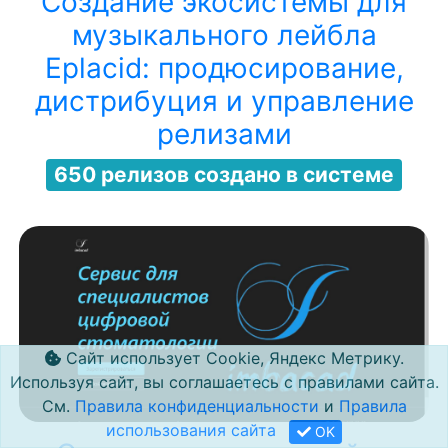
Создание экосистемы для
музыкального лейбла
Eplacid: продюсирование,
дистрибуция и управление
релизами
650 релизов создано в системе
Сайт использует Cookie, Яндекс Метрику.
Используя сайт, вы соглашаетесь с правилами сайта.
См.
Правила конфиденциальности
и
Правила
использования сайта
OK