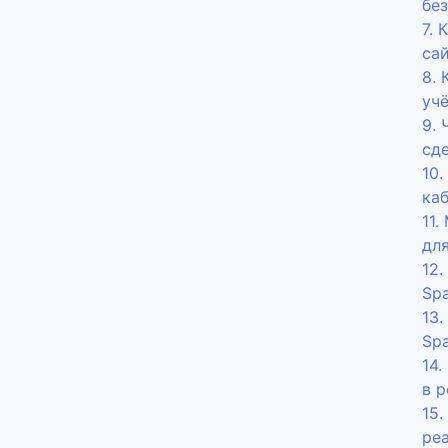
бе
7. 
са
8. 
учё
9. 
сде
10
ка
11
дл
12.
Sp
13.
Sp
14.
в 
15
ре