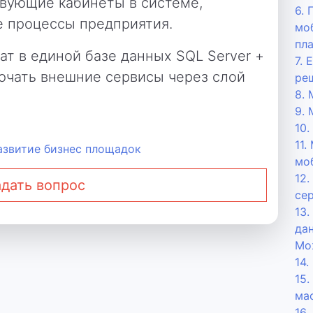
вующие кабинеты в системе,
6.
е процессы предприятия.
мо
пл
ат в единой базе данных SQL Server +
7.
ючать внешние сервисы через слой
реш
8.
9.
10
11.
азвитие бизнес площадок
мо
12
дать вопрос
се
13
да
Мо
14
15
ма
16