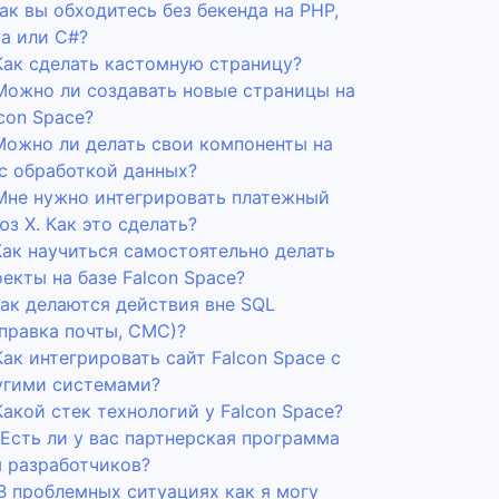
Как вы обходитесь без бекенда на PHP,
va или C#?
 Как сделать кастомную страницу?
 Можно ли создавать новые страницы на
con Space?
 Можно ли делать свои компоненты на
 с обработкой данных?
 Мне нужно интегрировать платежный
з Х. Как это сделать?
Как научиться самостоятельно делать
екты на базе Falcon Space?
Как делаются действия вне SQL
тправка почты, СМС)?
Как интегрировать сайт Falcon Space с
угими системами?
Какой стек технологий у Falcon Space?
 Есть ли у вас партнерская программа
я разработчиков?
 В проблемных ситуациях как я могу