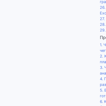
гр
26
Exc
27.
28
29
Пр
1. 
чег
2. 
пл
3. 
ан
4. 
раз
5.
го
6.