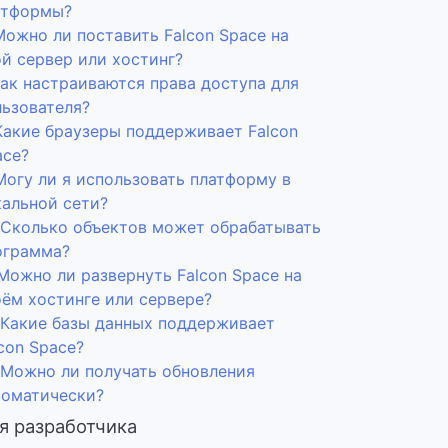
атформы?
Можно ли поставить Falcon Space на
ой сервер или хостинг?
Как настраиваются права доступа для
льзователя?
 Какие браузеры поддерживает Falcon
ace?
Могу ли я использовать платформу в
кальной сети?
. Сколько объектов может обрабатывать
ограмма?
 Можно ли развернуть Falcon Space на
оём хостинге или сервере?
. Какие базы данных поддерживает
con Space?
. Можно ли получать обновления
томатически?
я разработчика