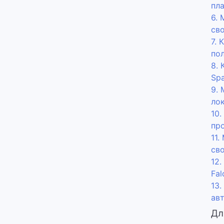
пл
6. 
св
7. 
по
8.
Sp
9. 
ло
10
пр
11.
св
12
Fal
13
ав
Дл