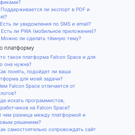
афиками?
. Поддерживается ли экспорт в PDF и
el?
 Есть ли уведомления по SMS и email?
. Есть ли PWA (мобильное приложение)?
. Можно ли сделать тёмную тему?
о платформу
Что такое платформа Falcon Space и для
о она нужна?
Как понять, подойдет ли ваша
атформа для моей задачи?
Чем Falcon Space отличается от
алогов?
Где искать программистов,
работчиков на Falcon Space?
 В чем разница между платформой и
товым решением?
 Как самостоятельно сопровождать сайт