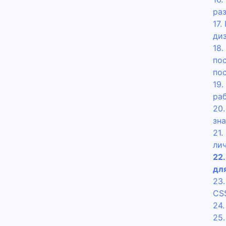
ра
17.
ди
18
пос
по
19
ра
20
зн
21.
ли
22
дл
23
CS
24
25