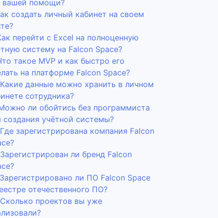
з вашей помощи?
Как создать личный кабинет на своем
йте?
Как перейти с Excel на полноценную
тную систему на Falcon Space?
Что такое MVP и как быстро его
лать на платформе Falcon Space?
. Какие данные можно хранить в личном
бинете сотрудника?
. Можно ли обойтись без программиста
я создания учётной системы?
 Где зарегистрирована компания Falcon
ace?
 Зарегистрирован ли бренд Falcon
ace?
 Зарегистрировано ли ПО Falcon Space
реестре отечественного ПО?
. Сколько проектов вы уже
ализовали?