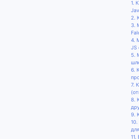
1. 
Ja
2.
3.
Fal
4.
JS
5.
шлю
6. 
про
7. 
(о
8. 
др
9. 
10.
дл
11.