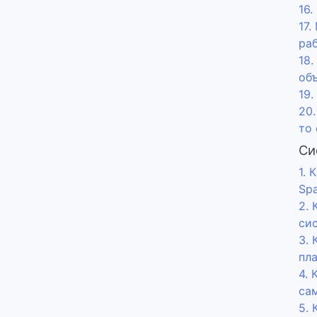
16.
17
ра
18
об
19.
20.
то
Си
1. 
Sp
2. 
си
3.
пл
4.
са
5. 