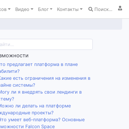
ков
Видео
Блог
Контакты
Поиск...
зможности
Что предлагает платформа в плане
абилити?
Какие есть ограничения на изменения в
зайне системы?
Могу ли я внедрять свои лендинги в
стему?
 Можно ли делать на платформе
ждународные проекты?
 Что умеет веб-платформа? Основные
зможности Falcon Space