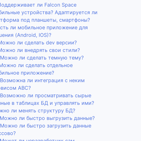
 Поддерживает ли Falcon Space
бильные устройства? Адаптируется ли
атформа под планшеты, смартфоны?
 Есть ли мобильное приложение для
ения (Android, IOS)?
 Можно ли сделать dev версии?
 Можно ли внедрять свои стили?
. Можно ли сделать темную тему?
 Можно ли сделать отдельное
бильное приложение?
. Возможна ли интеграция с неким
рвисом ABC?
. Возможно ли просматривать сырые
нные в таблицах БД и управлять ими?
жно ли менять структуру БД?
. Можно ли быстро выгрузить данные?
. Можно ли быстро загрузить данные
ссово?
. Может ли неразработчик сам