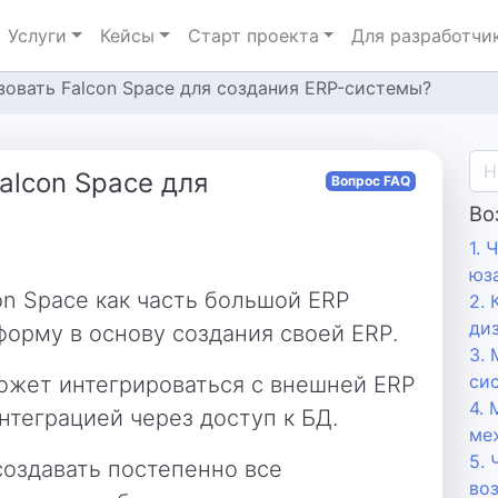
Услуги
Кейсы
Старт проекта
Для разработчи
овать Falcon Space для создания ERP-системы?
alcon Space для
Вопрос FAQ
Во
1. 
юз
n Space как часть большой ERP
2. 
ди
форму в основу создания своей ERP.
3. 
си
ожет интегрироваться с внешней ERP
4.
интеграцией через доступ к БД.
ме
5.
создавать постепенно все
во