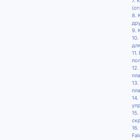
7. 
(о
8. 
др
9. 
10.
дл
11.
по
12.
пл
13.
пл
14
уп
15.
ск
16.
Fal