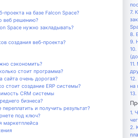
по
7.
-проекта на базе Falcon Space?
за
о веб решению?
Sp
con Space нужно закладывать?
8. 
9. 
ов создания веб-проекта?
10.
(до
ожно сэкономить?
11
колько стоит программа?
др
 сайта очень дорогая?
12
ко стоит создание ERP системы?
на
тоимость CRM системы
13.
реднего бизнеса?
Пр
е переплатить и получить результат?
1. 
рнете под ключ?
чег
я маркетплейса
2. 
жения
пл