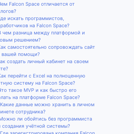
Чем Falcon Space отличается от
алогов?
Где искать программистов,
работчиков на Falcon Space?
 В чем разница между платформой и
товым решением?
 Как самостоятельно сопровождать сайт
з вашей помощи?
Как создать личный кабинет на своем
йте?
Как перейти с Excel на полноценную
тную систему на Falcon Space?
Что такое MVP и как быстро его
лать на платформе Falcon Space?
. Какие данные можно хранить в личном
бинете сотрудника?
. Можно ли обойтись без программиста
я создания учётной системы?
 Где зарегистрирована компания Falcon