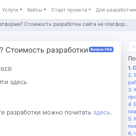
Услуги
Кейсы
Старт проекта
Для разработчи
атформа? Стоимость разработки сайта на платформе
? Стоимость разработки
Вопрос FAQ
По
1.
2023)
2. 
ти здесь
ра
3. 
про
4. 
пл
те разработки можно почитать
здесь
.
5.
по
6.