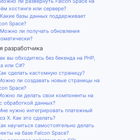
 Можно ли развернуть Falcon Space на
оём хостинге или сервере?
. Какие базы данных поддерживает
con Space?
. Можно ли получать обновления
томатически?
я разработчика
Как вы обходитесь без бекенда на PHP,
va или C#?
 Как сделать кастомную страницу?
 Можно ли создавать новые страницы на
con Space?
 Можно ли делать свои компоненты на
 с обработкой данных?
 Мне нужно интегрировать платежный
з Х. Как это сделать?
Как научиться самостоятельно делать
екты на базе Falcon Space?