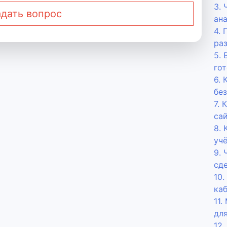
3. 
дать вопрос
ан
4. 
раз
5.
го
6.
бе
7. 
са
8. 
учё
9. 
сде
10
ка
11
дл
12.