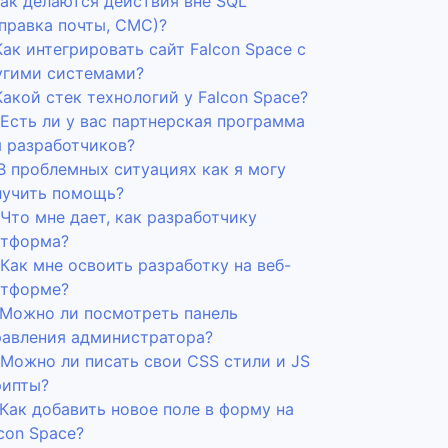
Как делаются действия вне SQL
тправка почты, СМС)?
Как интегрировать сайт Falcon Space с
угими системами?
Какой стек технологий у Falcon Space?
 Есть ли у вас партнерская программа
я разработчиков?
 В проблемных ситуациях как я могу
лучить помощь?
 Что мне дает, как разработчику
атформа?
 Как мне освоить разработку на веб-
атформе?
. Можно ли посмотреть панель
равления администратора?
 Можно ли писать свои CSS стили и JS
рипты?
 Как добавить новое поле в форму на
con Space?