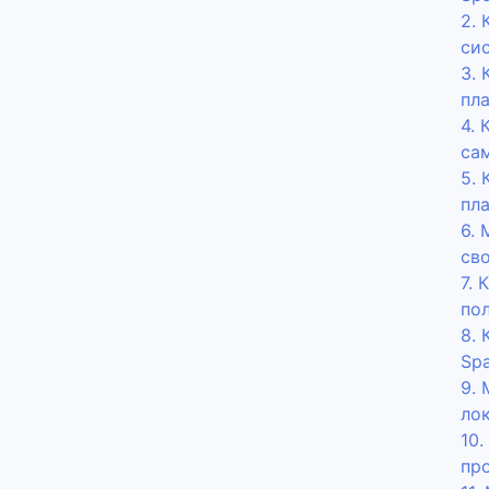
2. 
си
3.
пл
4.
са
5. 
пл
6. 
св
7. 
по
8.
Sp
9. 
ло
10
пр