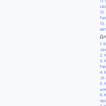
11.
св
12
Fal
13
ав
Дл
1. 
Ja
2.
3.
Fal
4.
JS
5.
шлю
6. 
про