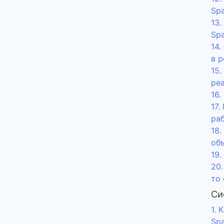
Sp
13.
Sp
14.
в 
15
ре
16.
17
ра
18
об
19.
20.
то
Си
1. 
Sp