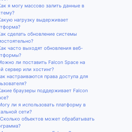
Как я могу массово залить данные в
стему?
 Какую нагрузку выдерживает
атформа?
 Как сделать обновление системы
мостоятельно?
Как часто выходят обновления веб-
атформы?
Можно ли поставить Falcon Space на
ой сервер или хостинг?
Как настраиваются права доступа для
льзователя?
 Какие браузеры поддерживает Falcon
ace?
Могу ли я использовать платформу в
кальной сети?
. Сколько объектов может обрабатывать
ограмма?