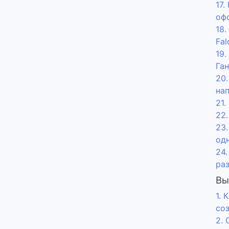
17
оф
18.
Fal
19
Ган
20
на
21
22.
23
од
24
ра
Вы
1.
со
2. 