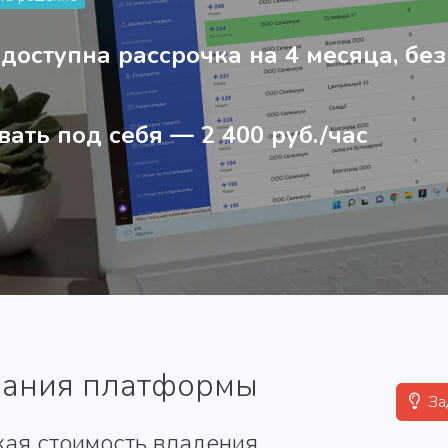
 доступна
рассрочка на 4 месяца, без
вать под себя —
2 400 руб./час
вания платформы
За
кая стоимость владения