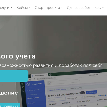
слуги
Кейсы
Старт проекта
Для разработчиков
ого учета
возможностью развития и доработок под себя.
ешение
ть решение