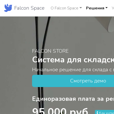
Falcon Space
О Falcon Space
Решения
У
FALCON STORE
Система для складск
Начальное решение для склада с 
Смотреть демо
Единоразовая плата за р
95 000 руб.
Как купи