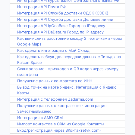
Интеграция API Курсы валют Центрального Банка РФ
Интеграция API Почта РФ
Интеграция API Служба доставки СДЭК (CDEK)
Интеграция API Служба доставки Деловые линии
Интеграция API IpGeoBase Город по IP-адресу
Интеграция API DaData.ru Город по IP-адресу
Как вычислить расстояние между 2 геоточками через
Google Maps
Как сделать интеграцию с Мой Склад
Как сделать вебхук для передачи данных с Тильды на
Falcon Space
Сканирование штрихкодов и QR кодов через камеру
смартфона
Получение данных контрагента по ИНН
Вывод точек на карте Яндекс. Интеграция с Яндекс
Карты
Интеграция с телефонией Zadarma.com
Получение данных о контрагенте - интеграция
ЗаЧестныйБизнес
Интеграция с AMO CRM
Импорт контактов в CRM из Google Контакты
Вход/регистрация через ВКонтакте(vk.com)