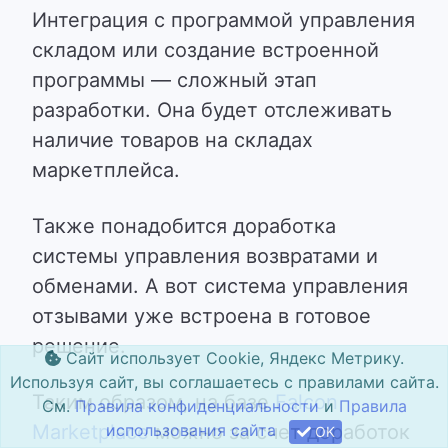
Интеграция с программой управления
складом или создание встроенной
программы — сложный этап
разработки. Она будет отслеживать
наличие товаров на складах
маркетплейса.
Также понадобится доработка
системы управления возвратами и
обменами. А вот система управления
отзывами уже встроена в готовое
решение.
Сайт использует Cookie, Яндекс Метрику.
Используя сайт, вы соглашаетесь с правилами сайта.
Таким образом, на базе
Falcon
См.
Правила конфиденциальности
и
Правила
Marketplace
можно за счет доработок
использования сайта
OK