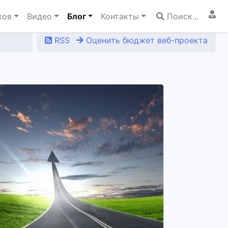
ков
Видео
Блог
Контакты
Поиск...
RSS
Оценить бюджет веб-проекта