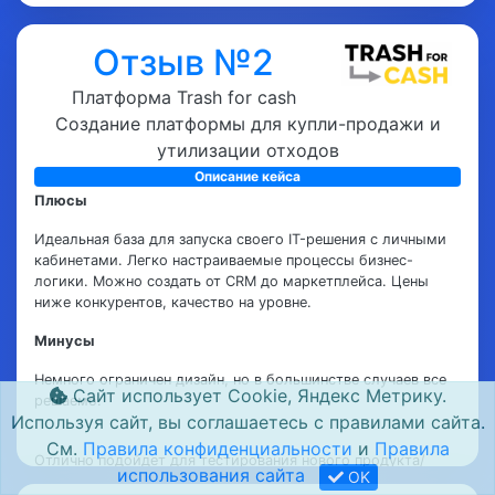
Отзыв №2
Ощутил недостаток специалистов у разработчика для
выполнения задач. Но я надеюсь эта проблема решиться с
Платформа Trash for cash
развитием и ростом популярности платформы. Еще в "зону
Создание платформы для купли-продажи и
роста" для команды разработчика могу отнести плохое
утилизации отходов
тестирование реализуемых кастомных решений. Желаю
успехов проекту. Рекомендую коллегам из отрасли.
Описание кейса
Плюсы
Идеальная база для запуска своего IT-решения с личными
кабинетами. Легко настраиваемые процессы бизнес-
логики. Можно создать от CRM до маркетплейса. Цены
ниже конкурентов, качество на уровне.
Минусы
Немного ограничен дизайн, но в большинстве случаев все
Сайт использует Cookie, Яндекс Метрику.
решаемо.
Используя сайт, вы соглашаетесь с правилами сайта.
См.
Правила конфиденциальности
и
Правила
Отлично подойдет для тестирования нового продукта/
использования сайта
OK
проекта. MVP для стартапа. Ребята порядочные,