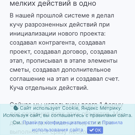
мелких действий в одно
В нашей прошлой системе я делал
кучу разрозненных действий при
инициализации нового проекта:
создавал контрагента, создавал
проект, создавал договор, создавал
этап, прописывал в этапе элементы
сметы, создавал дополнительное
соглашение на этап и создавал счет.
Куча отдельных действий.
Сейчас мы используем всего 1 форму
Сайт использует Cookie, Яндекс Метрику.
для создания всех этих объектов. Мы
Используя сайт, вы соглашаетесь с правилами сайта.
делаем 1 действие, а под капотом
См.
Правила конфиденциальности
и
Правила
использования сайта
OK
выполняется сразу несколько