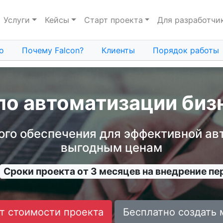
Услуги
Кейсы
Старт проекта
Для разработчи
о
Почему Falcon?
Клиенты
Порядок работы
по автоматизации биз
го обеспечения для эффективной ав
выгодным ценам
Сроки проекта от 3 месяцев на внедрение п
т стоимости проекта
Бесплатно создать 