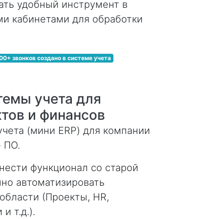
ть удобный инструмент в
ми кабинетами для обработки
00+ звонков создано в системе учета
темы учета для
тов и финансов
чета (мини ERP) для компании
 ПО.
ести функционал со старой
нно автоматизировать
области (Проекты, HR,
и т.д.).