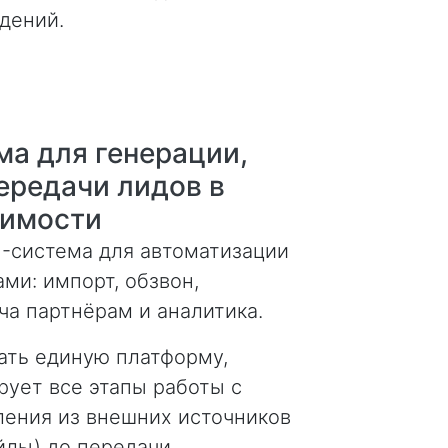
дений.
а для генерации,
ередачи лидов в
жимости
-система для автоматизации
ми: импорт, обзвон,
ча партнёрам и аналитика.
ть единую платформу,
рует все этапы работы с
ления из внешних источников
айлы) до передачи