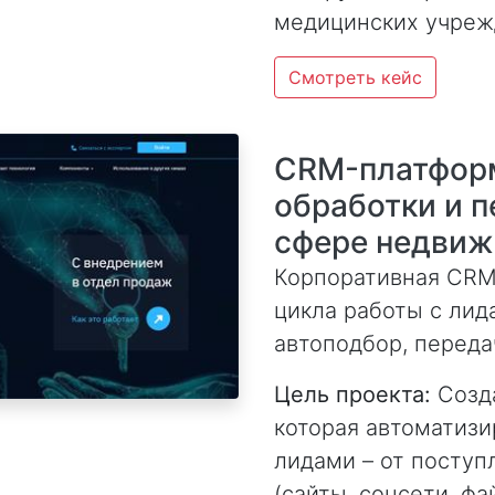
медицинских учреж
Смотреть кейс
CRM-платформ
обработки и п
сфере недви
Корпоративная CRM
цикла работы с лида
автоподбор, переда
Цель проекта:
Созда
которая автоматизи
лидами – от поступ
(сайты, соцсети, ф