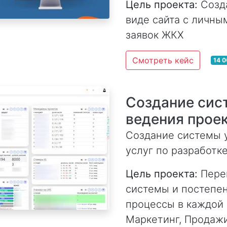
Цель проекта:
Созда
виде сайта с личны
заявок ЖКХ
Смотреть кейс
14 0
Создание сис
ведения проек
Создание системы у
услуг по разработке
Цель проекта:
Перен
системы и постепе
процессы в каждой 
Маркетинг, Продажи 