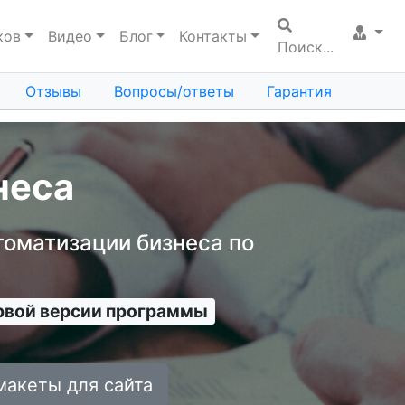
ков
Видео
Блог
Контакты
Поиск...
Отзывы
Вопросы/ответы
Гарантия
неса
томатизации бизнеса по
ервой версии программы
макеты для сайта