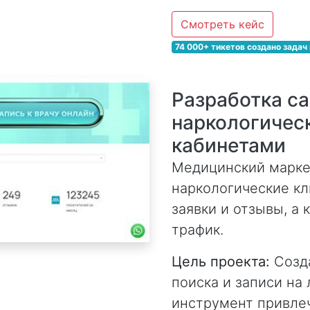
Смотреть кейс
74 000+ тикетов создано задач
Разработка с
наркологичес
кабинетами
Медицинский марке
наркологические кл
заявки и отзывы, а
трафик.
Цель проекта:
Созда
поиска и записи на
инструмент привле