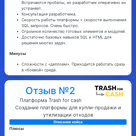
Встречаются пробелы, но разработчик оперативно их
устраняет.
Консультация разработчика.
Скорость работы платформы = скорости выполнения
SQL запросов. Очень быстро.
Огромное количество готовых элементов и модулей.
Достаточно базовых навыков SQL и HTML для
решения многих задач.
Минусы
Сложности с «деплоем». Приходится работать сразу
в «боевой» среде.
Отзыв №2
Ощутил недостаток специалистов у разработчика для
выполнения задач. Но я надеюсь эта проблема решиться с
Платформа Trash for cash
развитием и ростом популярности платформы. Еще в "зону
Создание платформы для купли-продажи и
роста" для команды разработчика могу отнести плохое
утилизации отходов
тестирование реализуемых кастомных решений. Желаю
успехов проекту. Рекомендую коллегам из отрасли.
Описание кейса
Плюсы