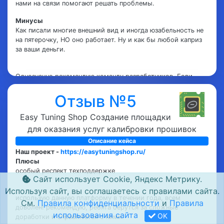
нами на связи помогают решать проблемы.
Минусы
Как писали многие внешний вид и иногда юзабельность не
на пятерочку, НО оно работает. Ну и как бы любой каприз
за ваши деньги.
Однозначно рекомендую команду разработчиков. Если
говорят что сделают - значит оно так и будет.
Отзыв №5
Easy Tuning Shop Создание площадки
для оказания услуг калибровки прошивок
Описание кейса
Наш проект -
https://easytuningshop.ru/
Плюсы
особый респект техподдержке
Сайт использует Cookie, Яндекс Метрику.
Используя сайт, вы соглашаетесь с правилами сайта.
использую данную платформу в течении года, всем
См.
Правила конфиденциальности
и
Правила
доволен! рекомендую, ребята берутся за сложные
использования сайта
OK
доработки и справляются с ними.