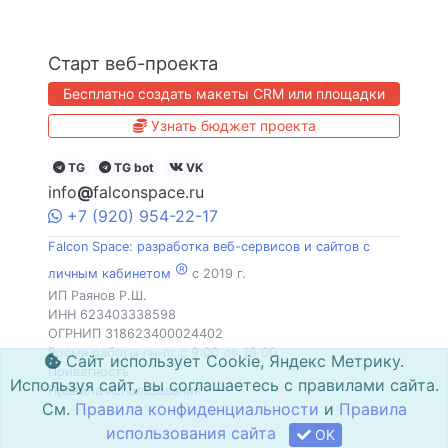
Старт веб-проекта
Бесплатно создать макеты CRM или площадки
Узнать бюджет проекта
TG
TG bot
VK
info
@
falconspace.ru
+7
(920)
954
-22-17
Falcon Space: разработка веб-сервисов и сайтов с
®
личным кабинетом
c 2019 г.
ИП Раянов Р.Ш.
ИНН 623403338598
ОГРНИП 318623400024402
Время работы пн-пт с 9:00 до 18:00
Сайт использует Cookie, Яндекс Метрику.
Приватность
Используя сайт, вы соглашаетесь с правилами сайта.
Правила использования
См.
Правила конфиденциальности
и
Правила
использования сайта
OK