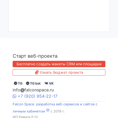
Старт веб-проекта
Бесплатно создать макеты CRM или площадки
Узнать бюджет проекта
TG
TG bot
VK
info
@
falconspace.ru
+7
(920)
954
-22-17
Falcon Space: разработка веб-сервисов и сайтов с
®
личным кабинетом
c 2019 г.
ИП Раянов Р.Ш.