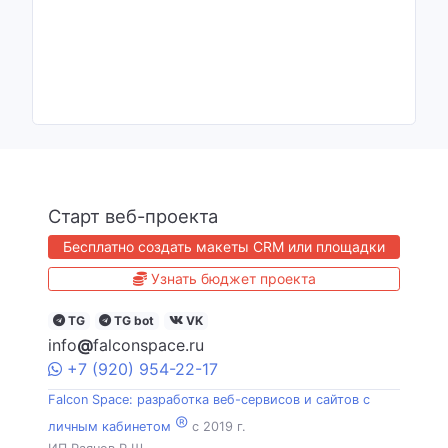
Старт веб-проекта
Бесплатно создать макеты CRM или площадки
Узнать бюджет проекта
TG
TG bot
VK
info
@
falconspace.ru
+7
(920)
954
-22-17
Falcon Space: разработка веб-сервисов и сайтов с
®
личным кабинетом
c 2019 г.