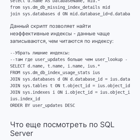
select d.name AS DatabaseName, mid.*

from sys.dm_db_missing_index_details mid

join sys.databases d ON mid.database_id=d.database_i
Данный скрипт позволяет найти
неэффективные индексы - данные чаще
записываются, чем читаются по индексу:
--Убрать лишние индексы:

--там где user_updates больше чем user_lookup - можн
SELECT d.name, t.name, i.name, ius.*

FROM sys.dm_db_index_usage_stats ius

JOIN sys.databases d ON d.database_id = ius.database
JOIN sys.tables t ON t.object_id = ius.object_id

JOIN sys.indexes i ON i.object_id = ius.object_id AN
ius.index_id

ORDER BY user_updates DESC

Что еще посмотреть по SQL
Server