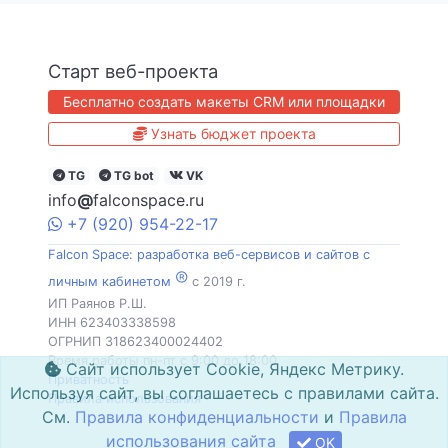
Старт веб-проекта
Бесплатно создать макеты CRM или площадки
Узнать бюджет проекта
TG
TG bot
VK
info
@
falconspace.ru
+7
(920)
954
-22-17
Falcon Space: разработка веб-сервисов и сайтов с
®
личным кабинетом
c 2019 г.
ИП Раянов Р.Ш.
ИНН 623403338598
ОГРНИП 318623400024402
Время работы пн-пт с 9:00 до 18:00
Сайт использует Cookie, Яндекс Метрику.
Приватность
Используя сайт, вы соглашаетесь с правилами сайта.
Правила использования
См.
Правила конфиденциальности
и
Правила
использования сайта
OK