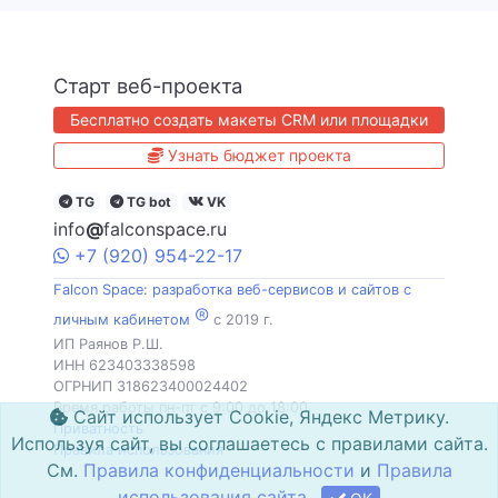
Старт веб-проекта
Бесплатно создать макеты CRM или площадки
Узнать бюджет проекта
TG
TG bot
VK
info
@
falconspace.ru
+7
(920)
954
-22-17
Falcon Space: разработка веб-сервисов и сайтов с
®
личным кабинетом
c 2019 г.
ИП Раянов Р.Ш.
ИНН 623403338598
ОГРНИП 318623400024402
Время работы пн-пт с 9:00 до 18:00
Сайт использует Cookie, Яндекс Метрику.
Приватность
Используя сайт, вы соглашаетесь с правилами сайта.
Правила использования
См.
Правила конфиденциальности
и
Правила
использования сайта