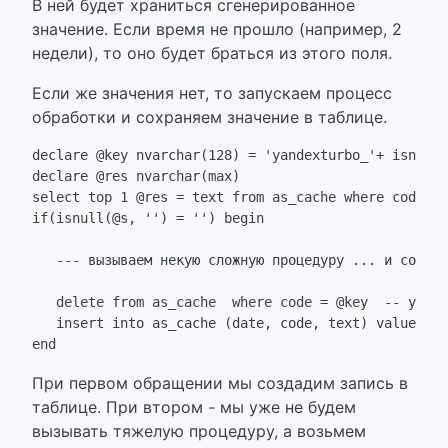
В ней будет храниться сгенерированное
значение. Если время не прошло (например, 2
недели), то оно будет браться из этого поля.
Если же значения нет, то запускаем процесс
обработки и сохраняем значение в таблице.
declare @key nvarchar(128) = 'yandexturbo_'+ isnull(
declare @res nvarchar(max)

select top 1 @res = text from as_cache where code = 
if(isnull(@s, '') = '') begin 

   --- вызываем некую сложную процедуру ... и сохран
   delete from as_cache  where code = @key  -- удаля
   insert into as_cache (date, code, text) values(ge
При первом обращении мы создадим запись в
таблице. При втором - мы уже не будем
вызывать тяжелую процедуру, а возьмем