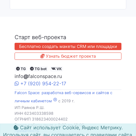
Старт веб-проекта
Бесплатно создать макеты CRM или площадки
Узнать бюджет проекта
TG
TG bot
VK
info
@
falconspace.ru
+7
(920)
954
-22-17
Falcon Space: разработка веб-сервисов и сайтов с
®
личным кабинетом
c 2019 г.
ИП Раянов Р.Ш.
ИНН 623403338598
ОГРНИП 318623400024402
Время работы пн-пт с 9:00 до 18:00
Сайт использует Cookie, Яндекс Метрику.
Приватность
Используя сайт, вы соглашаетесь с правилами сайта.