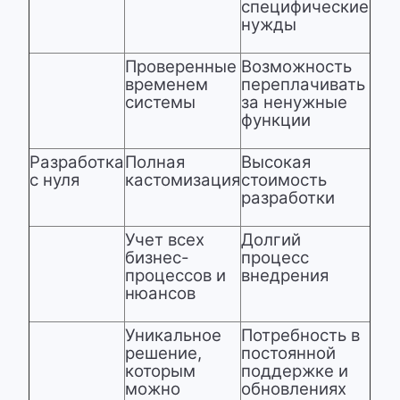
специфические
нужды
Проверенные
Возможность
временем
переплачивать
системы
за ненужные
функции
Разработка
Полная
Высокая
с нуля
кастомизация
стоимость
разработки
Учет всех
Долгий
бизнес-
процесс
процессов и
внедрения
нюансов
Уникальное
Потребность в
решение,
постоянной
которым
поддержке и
можно
обновлениях