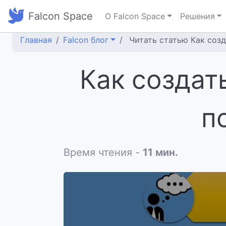
Falcon Space
О Falcon Space
Решения
Главная
Falcon блог
Читать статью Как создат
Как создат
п
Время чтения -
11 мин.