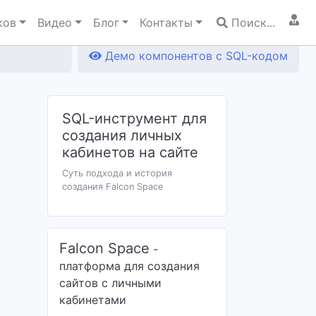
ков
Видео
Блог
Контакты
Поиск...
Демо компонентов с SQL-кодом
SQL-инструмент для
создания личных
кабинетов на сайте
Суть подхода и история
создания Falcon Space
Falcon Space
-
платформа для создания
сайтов с личными
кабинетами