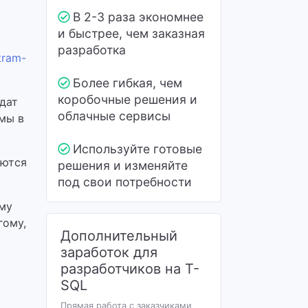
В 2-3 раза экономнее
и быстрее, чем заказная
разработка
tram-
Более гибкая, чем
коробочные решения и
дат
облачные сервисы
мы в
Используйте готовые
яются
решения и изменяйте
под свои потребности
му
гому,
Дополнительный
заработок для
разработчиков на T-
SQL
Прямая работа с заказчиками