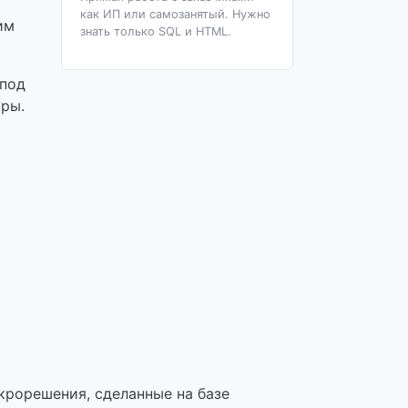
как ИП или самозанятый. Нужно
им
знать только SQL и HTML.
 под
уры.
крорешения, сделанные на базе