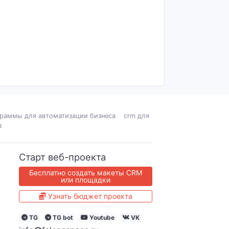
раммы для автоматизации бизнеса
crm для
з
Старт веб-проекта
Бесплатно создать макеты CRM
или площадки
Узнать бюджет проекта
TG
TG bot
Youtube
VK