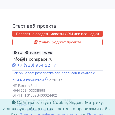
Старт веб-проекта
Бесплатно создать макеты CRM или площадки
Узнать бюджет проекта
TG
TG bot
VK
info
@
falconspace.ru
+7
(920)
954
-22-17
Falcon Space: разработка веб-сервисов и сайтов с
®
личным кабинетом
c 2019 г.
ИП Раянов Р.Ш.
ИНН 623403338598
ОГРНИП 318623400024402
Время работы пн-пт с 9:00 до 18:00
Сайт использует Cookie, Яндекс Метрику.
Приватность
Используя сайт, вы соглашаетесь с правилами сайта.
Правила использования
См.
Правила конфиденциальности
и
Правила