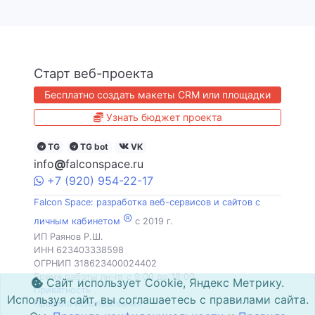
Старт веб-проекта
Бесплатно создать макеты CRM или площадки
Узнать бюджет проекта
TG
TG bot
VK
info
@
falconspace.ru
+7
(920)
954
-22-17
Falcon Space: разработка веб-сервисов и сайтов с
®
личным кабинетом
c 2019 г.
ИП Раянов Р.Ш.
ИНН 623403338598
ОГРНИП 318623400024402
Время работы пн-пт с 9:00 до 18:00
Сайт использует Cookie, Яндекс Метрику.
Приватность
Используя сайт, вы соглашаетесь с правилами сайта.
Правила использования