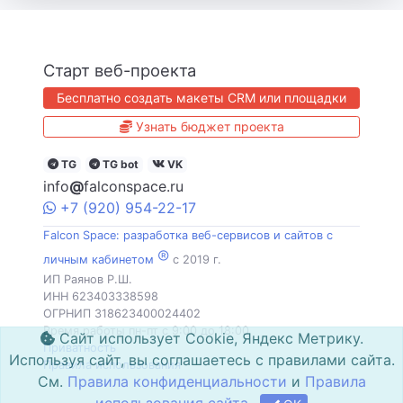
Старт веб-проекта
Бесплатно создать макеты CRM или площадки
Узнать бюджет проекта
TG
TG bot
VK
info
@
falconspace.ru
+7
(920)
954
-22-17
Falcon Space: разработка веб-сервисов и сайтов с
®
личным кабинетом
c 2019 г.
ИП Раянов Р.Ш.
ИНН 623403338598
ОГРНИП 318623400024402
Время работы пн-пт с 9:00 до 18:00
Сайт использует Cookie, Яндекс Метрику.
Приватность
Используя сайт, вы соглашаетесь с правилами сайта.
Правила использования
См.
Правила конфиденциальности
и
Правила