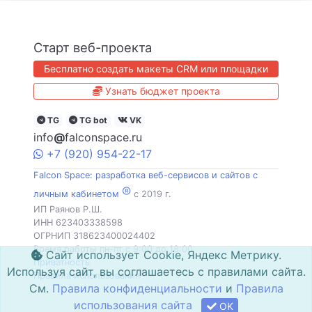
Старт веб-проекта
Бесплатно создать макеты CRM или площадки
Узнать бюджет проекта
TG
TG bot
VK
info
@
falconspace.ru
+7
(920)
954
-22-17
Falcon Space: разработка веб-сервисов и сайтов с
®
личным кабинетом
c 2019 г.
ИП Раянов Р.Ш.
ИНН 623403338598
ОГРНИП 318623400024402
Время работы пн-пт с 9:00 до 18:00
Сайт использует Cookie, Яндекс Метрику.
Приватность
Используя сайт, вы соглашаетесь с правилами сайта.
Правила использования
См.
Правила конфиденциальности
и
Правила
использования сайта
OK