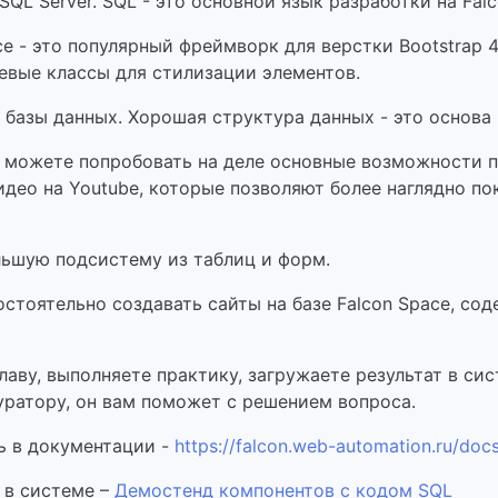
QL Server. SQL - это основной язык разработки на Falc
ce - это популярный фреймворк для верстки Bootstrap
чевые классы для стилизации элементов.
 базы данных. Хорошая структура данных - это основа
вы можете попробовать на деле основные возможности 
део на Youtube, которые позволяют более наглядно по
льшую подсистему из таблиц и форм.
стоятельно создавать сайты на базе Falcon Space, со
лаву, выполняете практику, загружаете результат в си
уратору, он вам поможет с решением вопроса.
ь в документации -
https://falcon.web-automation.ru/doc
 в системе –
Демостенд компонентов с кодом SQL