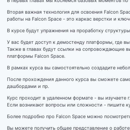
В первых главах мы коснемся базовых моментов по S
Вторая важная технология для освоения Falcon Spa
работы на Falcon Space - это каркас верстки и клю
В курсе будут упражнения на проработку структуры
У вас будет доступ к демостенду платформы, где 
Также в главах будут ссылки на сопровождающие ви
платформы Falcon Space.
В рамках курса вы самостоятельно создадите небо
После прохождения данного курса вы сможете само
дашбордами и пр.
Курс проходит в удаленном формате - вы изучаете г
Если возникают вопросы или сложности - пишите к
Более подробно про Falcon Space можно посмотрет
Вы можете получить общее представление о работе