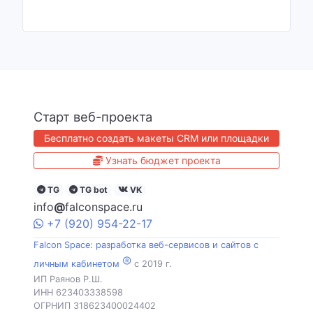
Старт веб-проекта
Бесплатно создать макеты CRM или площадки
Узнать бюджет проекта
TG
TG bot
VK
info
@
falconspace.ru
+7
(920)
954
-22-17
Falcon Space: разработка веб-сервисов и сайтов с
®
личным кабинетом
c 2019 г.
ИП Раянов Р.Ш.
ИНН 623403338598
ОГРНИП 318623400024402