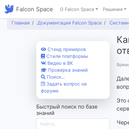
Falcon Space
О Falcon Space
Решения
Главная
Документация Falcon Space
Систем
Ка
от
Cтенд примеров
Стили платформы
Видео в ВК
Время
Проверка знаний
Поиск...
Дале
Задать вопрос на
вопр
форуме
Это 
Быстрый поиск по базе
серв
знаний
Чере