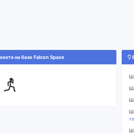
екта на базе Falcon Space
В
Ш
Ш
Ш
Ш
т
Ш