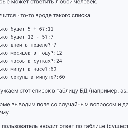
рые может ответить любой человек.
чится что-то вроде такого списка
ько будет 5 + 6?;11
ько будет 12 - 5?;7
ько дней в неделе?;7
ько месяцев в году?;12
ько часов в сутках?;24
ько минут в часе?;60
ько секунд в минуте?;60
ужаем этот список в таблицу БД (например, as
рме выводим поле со случайным вопросом и да
ему.
 пользователь вводит ответ по таблице (сущест