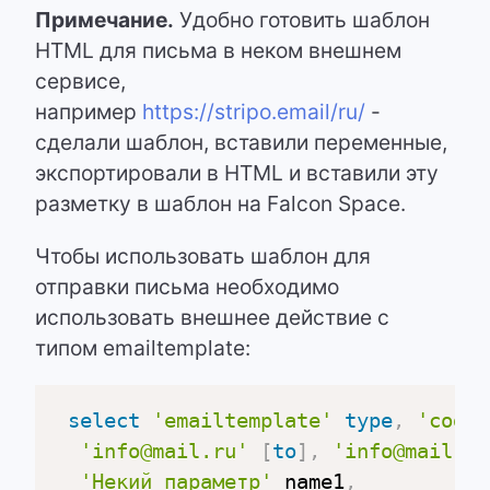
Примечание.
Удобно готовить шаблон
HTML для письма в неком внешнем
сервисе,
например
https://stripo.email/ru/
-
сделали шаблон, вставили переменные,
экспортировали в HTML и вставили эту
разметку в шаблон на Falcon Space.
Чтобы использовать шаблон для
отправки письма необходимо
использовать внешнее действие с
типом emailtemplate:
select
'emailtemplate'
type
,
'code1
'info@mail.ru'
[
to
]
,
'info@mail.ru
'Некий параметр'
 name1
,