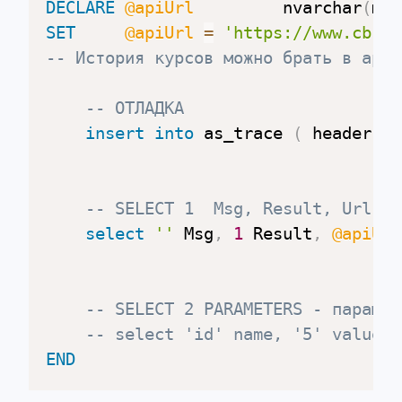
DECLARE
@apiUrl
 		nvarchar
(
max
SET
@apiUrl
=
'https://www.cbr-x
-- История курсов можно брать в архи
-- ОТЛАДКА
insert
into
 as_trace 
(
 header
,
t
-- SELECT 1  Msg, Result, Url (а
select
''
 Msg
,
1
 Result
,
@apiUrl
-- SELECT 2 PARAMETERS - парамет
-- select 'id' name, '5' value, 
END