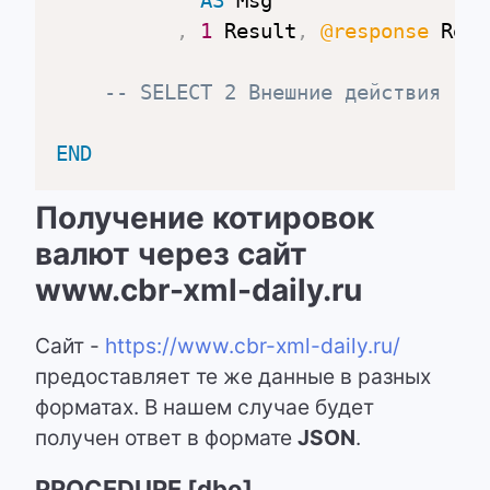
AS
 Msg

,
1
 Result
,
@response
 Resp
-- SELECT 2 Внешние действия
END
Получение котировок
валют через сайт
www.cbr-xml-daily.ru
Сайт -
https://www.cbr-xml-daily.ru/
предоставляет те же данные в разных
форматах. В нашем случае будет
получен ответ в формате
JSON
.
PROCEDURE [dbo].