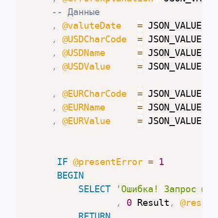
-- Данные
,
@valuteDate
=
 JSON_VALUE
(
@
,
@USDCharCode
=
 JSON_VALUE
(
@
,
@USDName
=
 JSON_VALUE
(
@
,
@USDValue
=
 JSON_VALUE
(
@
,
@EURCharCode
=
 JSON_VALUE
(
@
,
@EURName
=
 JSON_VALUE
(
@
,
@EURValue
=
 JSON_VALUE
(
@
IF
@presentError
=
1
BEGIN
SELECT
'Ошибка! Запрос @re
,
0
 Result
,
@respon
RETURN