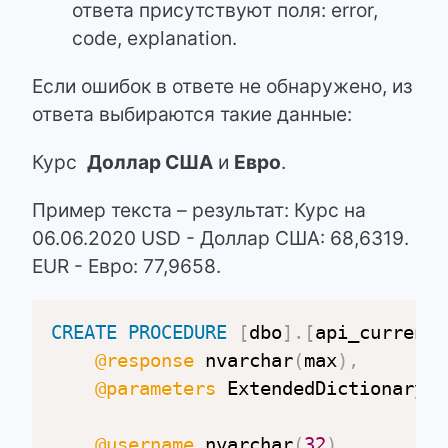
ответа присутствуют поля: error,
code, explanation.
Если ошибок в ответе не обнаружено, из
ответа выбираются такие данные:
Курс
Доллар США
и
Евро
.
Пример текста – результат: Курс на
06.06.2020 USD - Доллар США: 68,6319.
EUR - Евро: 77,9658.
CREATE
PROCEDURE
[
dbo
]
.
[
api_currency
@response
 nvarchar
(
max
)
,
@parameters
 ExtendedDictionaryPa
@username
 nvarchar
(
32
)