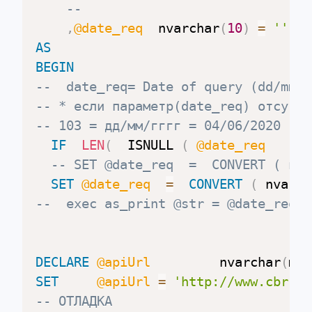
--
,
@date_req
  nvarchar
(
10
)
=
''
AS
BEGIN
--  date_req= Date of query (dd/mm/y
-- * если параметр(date_req) отсутст
-- 103 = дд/мм/гггг = 04/06/2020
IF
LEN
(
  ISNULL 
(
@date_req
,
'
-- SET @date_req  =  CONVERT ( nva
SET
@date_req
=
CONVERT
(
 nvarch
--  exec as_print @str = @date_req
DECLARE
@apiUrl
 		nvarchar
(
max
SET
@apiUrl
=
'http://www.cbr.ru
-- ОТЛАДКА