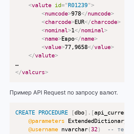
<
valute
id
=
"
R01239
"
>
<
numcode
>
978
</
numcode
>
<
charcode
>
EUR
</
charcode
>
<
nominal
>
1
</
nominal
>
<
name
>
Евро
</
name
>
<
value
>
77,9658
</
value
>
</
valute
>
</
valcurs
>
Пример API Request по запросу валют.
CREATE
PROCEDURE
[
dbo
]
.
[
api_currency
@parameters
 ExtendedDictionaryPa
@username
 nvarchar
(
32
)
-- текущ