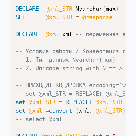
DECLARE
@xml_STR
 Nvarchar
(
max
)
SET
@xml_STR
=
@response
DECLARE
@xml
 xml 
-- переменная в ко
-- Условия работы / Конвертация стро
-- 1. Тип данных Nvarchar(max)
-- 2. Unicode string with N == > Стр
-- ПРИХОДИТ КОДИРОВКА encoding="wind
-- set @xml_STR = REPLACE( @xml_STR 
set
@xml_STR
=
REPLACE
(
@xml_STR
,
'w
set
@xml
=
convert
(
xml
,
@xml_STR
)
-- select @xml