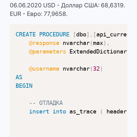
06.06.2020 USD - Доллар США: 68,6319.
EUR - Евро: 77,9658.
CREATE
PROCEDURE
[
dbo
]
.
[
api_currency
@response
 nvarchar
(
max
)
,
@parameters
 ExtendedDictionaryPa
@username
 nvarchar
(
32
)
AS
BEGIN
-- ОТЛАДКА
insert
into
 as_trace 
(
 header
,
t