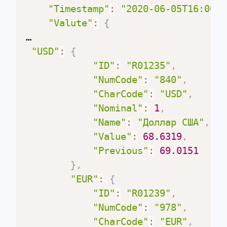
"Timestamp"
:
"2020-06-05T16:00:0
"Valute"
:
{
…

"USD"
:
{
"ID"
:
"R01235"
,
"NumCode"
:
"840"
,
"CharCode"
:
"USD"
,
"Nominal"
:
1
,
"Name"
:
"Доллар США"
,
"Value"
:
68.6319
,
"Previous"
:
69.0151
}
,
"EUR"
:
{
"ID"
:
"R01239"
,
"NumCode"
:
"978"
,
"CharCode"
:
"EUR"
,