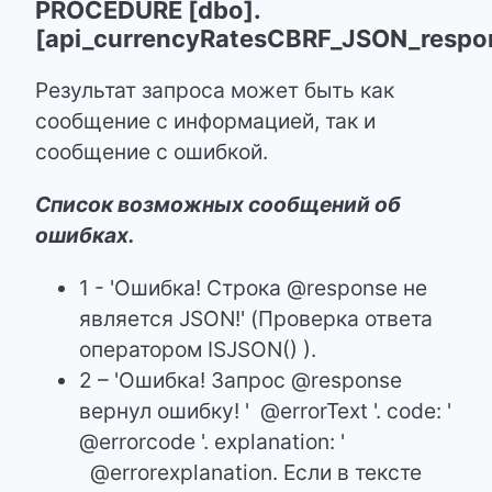
PROCEDURE [dbo].
[api_currencyRatesCBRF_JSON_respo
Результат запроса может быть как
сообщение с информацией, так и
сообщение с ошибкой.
Список возможных сообщений об
ошибках.
1 - 'Ошибка! Строка @response не
является JSON!' (Проверка ответа
оператором ISJSON() ).
2 – 'Ошибка! Запрос @response
вернул ошибку! ' @errorText '. code: '
@errorcode '. explanation: '
@errorexplanation. Если в тексте