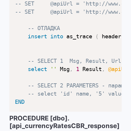
-- SET     @apiUrl = 'http://www.cbr
-- SET     @apiUrl = 'http://www.cbr
-- ОТЛАДКА
insert
into
 as_trace 
(
 header
,
t
-- SELECT 1  Msg, Result, Url (а
select
''
 Msg
,
1
 Result
,
@apiUrl
-- SELECT 2 PARAMETERS - парамет
-- select 'id' name, '5' value, 
END
PROCEDURE [dbo].
[api_currencyRatesCBR_response]