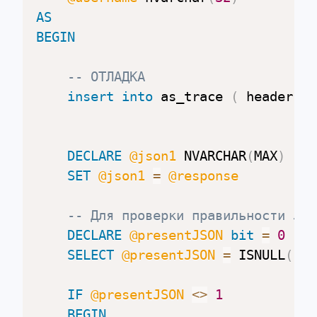
AS
BEGIN
-- ОТЛАДКА
insert
into
 as_trace 
(
 header
,
t
DECLARE
@json1
 NVARCHAR
(
MAX
)
=
 
SET
@json1
=
@response
-- Для проверки правильности JSO
DECLARE
@presentJSON
bit
=
0
SELECT
@presentJSON
=
 ISNULL
(
 IS
IF
@presentJSON
<>
1
BEGIN