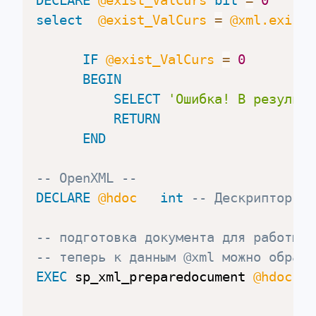
DECLARE
@exist_ValCurs
bit
=
0
select
@exist_ValCurs
=
@xml.exist
(
IF
@exist_ValCurs
=
0
BEGIN
SELECT
'Ошибка! В результа
RETURN
END
-- OpenXML --
DECLARE
@hdoc
int
-- Дескриптор - 
-- подготовка документа для работы -
-- теперь к данным @xml можно обрати
EXEC
 sp_xml_preparedocument 
@hdoc
 OU