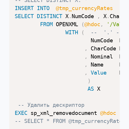
-- SELECT DISTINCT X. *
INSERT
INTO
@tmp_currencyRates
SELECT
DISTINCT
 X
.
NumCode 
,
 X
.
CharCo
FROM
 OPENXML 
(
@hdoc
,
'/ValCu
WITH
(
--  '.' -- Т
						NumCode  N
,
 CharCode Nva
,
 Nominal  Nva
,
 Name	
,
Value
    Nva
)
AS
 X

-- Удалить дескриптор
EXEC
 sp_xml_removedocument 
@hdoc
-- SELECT * FROM @tmp_currencyRates