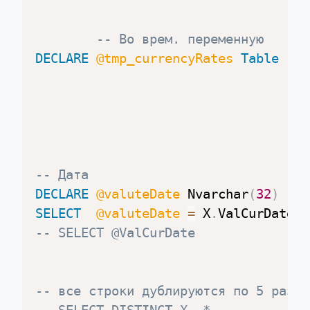
-- Во врем. переменную
DECLARE
@tmp_currencyRates
Table
(
 i
--
,
 
,
 
)
-- Дата
DECLARE
@valuteDate
 Nvarchar
(
32
)
SELECT
@valuteDate
=
 X
.
ValCurDate  
-- SELECT @ValCurDate
-- все строки дублируются по 5 раза 