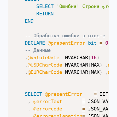
SELECT
'Ошибка! Строка @resp
RETURN
END
-- Обработка ошибки в ответе
DECLARE
@presentError
bit
=
0
,
-- Данные
,
@valuteDate
  NVARCHAR
(
16
)
,
@USDCharCode
 NVARCHAR
(
MAX
)
,
@US
,
@EURCharCode
 NVARCHAR
(
MAX
)
,
@EU
SELECT
@presentError
=
 IIF
(
 J
,
@errorText
=
 JSON_VALUE
,
@errorcode
=
 JSON_VALUE
,
@errorexplanation
=
 JSON_VALUE