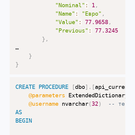
"Nominal"
:
1
,
"Name"
:
"Евро"
,
"Value"
:
77.9658
,
"Previous"
:
77.3245
}
,
…

}
}
CREATE
PROCEDURE
[
dbo
]
.
[
api_currency
@parameters
 ExtendedDictionaryPa
@username
 nvarchar
(
32
)
-- текущ
AS
BEGIN