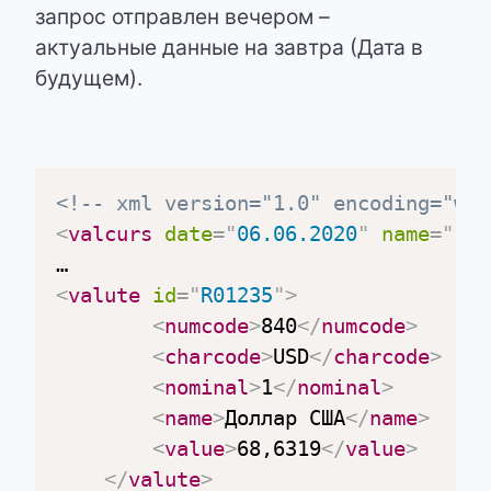
запрос отправлен вечером –
актуальные данные на завтра (Дата в
будущем).
<!-- xml version="1.0" encoding="win
<
valcurs
date
=
"
06.06.2020
"
name
=
"
For
<
valute
id
=
"
R01235
"
>
<
numcode
>
840
</
numcode
>
<
charcode
>
USD
</
charcode
>
<
nominal
>
1
</
nominal
>
<
name
>
Доллар США
</
name
>
<
value
>
68,6319
</
value
>
</
valute
>