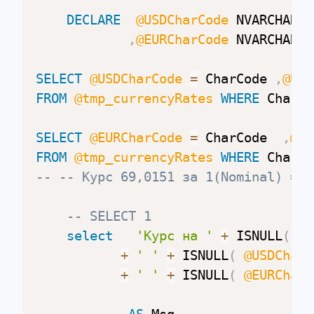
DECLARE
@USDCharCode
 NVARCHAR
(
M
,
@EURCharCode
 NVARCHAR
(
M
SELECT
@USDCharCode
=
 CharCode 
,
@USD
FROM
@tmp_currencyRates
WHERE
 CharCo
SELECT
@EURCharCode
=
 CharCode  
,
@EU
FROM
@tmp_currencyRates
WHERE
 CharCo
-- -- Курс 69,0151 за 1(Nominal) = Д
-- SELECT 1
select
'Курс на '
+
 ISNULL
(
@v
+
' '
+
 ISNULL
(
@USDCharC
+
' '
+
 ISNULL
(
@EURCharC