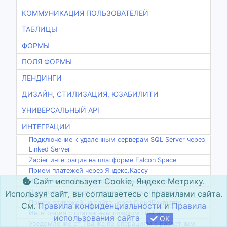
КОММУНИКАЦИЯ ПОЛЬЗОВАТЕЛЕЙ
ТАБЛИЦЫ
ФОРМЫ
ПОЛЯ ФОРМЫ
ЛЕНДИНГИ
ДИЗАЙН, СТИЛИЗАЦИЯ, ЮЗАБИЛИТИ
УНИВЕРСАЛЬНЫЙ API
ИНТЕГРАЦИИ
Подключение к удаленным серверам SQL Server через
Linked Server
Zapier интеграция на платформе Falcon Space
Прием платежей через Яндекс.Кассу
Сайт использует Cookie, Яндекс Метрику.
Интеграция с Робокассой (платежный шлюз)
Пополнение средств через Yookassa (Юкасса)
Используя сайт, вы соглашаетесь с правилами сайта.
Прием платежей на сайте через CloudPayments
См.
Правила конфиденциальности
и
Правила
Интеграция с платежным шлюзом LifePay
использования сайта
OK
Уведомление от ТБанка по операциям с расчетным