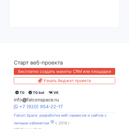
Старт веб-проекта
Бесплатно создать макеты CRM или площадки
Узнать бюджет проекта
TG
TG bot
VK
info
@
falconspace.ru
+7
(920)
954
-22-17
Falcon Space: разработка веб-сервисов и сайтов с
®
личным кабинетом
c 2019 г.