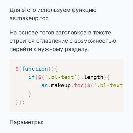
Для этого используем функцию
as.makeup.toc
На основе тегов заголовков в тексте
строится оглавление с возможностью
перейти к нужному разделу.
$
(
function
(
)
{
if
(
$
(
'.bl-text'
)
.
length
)
{
as
.
makeup
.
toc
(
$
(
'.bl-text'
)
,
}
}
)
;
Параметры: