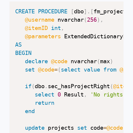
CREATE
PROCEDURE
[
dbo
]
.
[
fm_project_s
@username
 nvarchar
(
256
)
,
@itemID
int
,
@parameters
AS
BEGIN
declare
@code
 nvarchar
(
max
)
set
@code
=
(
select
value
from
@par
if
(
dbo
.
sec_hasProjectRight
(
@itemI
select
0
 Result
,
'No rights'
 M
return
end
update
 projects 
set
 code
=
@code
wh