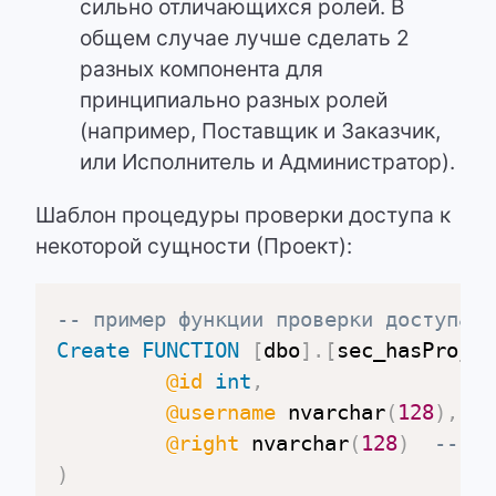
сильно отличающихся ролей. В
общем случае лучше сделать 2
разных компонента для
принципиально разных ролей
(например, Поставщик и Заказчик,
или Исполнитель и Администратор).
Шаблон процедуры проверки доступа к
некоторой сущности (Проект):
-- пример функции проверки доступа к
Create
FUNCTION
[
dbo
]
.
[
sec_hasProjec
@id
int
,
@username
 nvarchar
(
128
)
,
@right
 nvarchar
(
128
)
-- ed
)