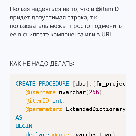
Нельзя надеяться на то, что в @itemID
придет допустимая строка, т.к.
пользователь может просто подменить
ее в сниппете компонента или в URL.
КАК НЕ НАДО ДЕЛАТЬ:
CREATE
PROCEDURE
[
dbo
]
.
[
fm_project_s
@username
 nvarchar
(
256
)
,
@itemID
int
,
@parameters
AS
BEGIN
declare
@code
 nvarchar
(
max
)