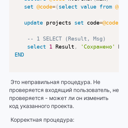
set
@code
=
(
select
value
from
@par
update
 projects 
set
 code
=
@code
wh
-- 1 SELECT (Result, Msg)
select
1
 Result
,
'Сохранено'
END
Это неправильная процедура. Не
проверяется входящий пользователь, не
проверяется - может ли он изменить
код указанного проекта.
Корректная процедура: