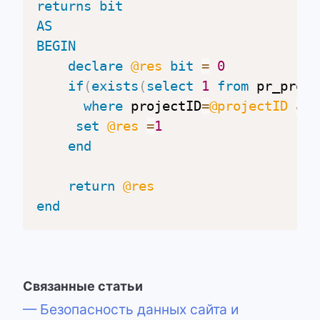
returns
bit
AS
BEGIN
declare
@res
bit
=
0
if
(
exists
(
select
1
from
 pr_proje
where
 projectID
=
@projectID
and
set
@res
=
1
end
return
@res
end
Связанные статьи
— Безопасность данных сайта и