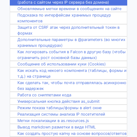
(работа с сайтом через IP сервера без домена)
Обновляемые метки времени в сообщениях на сайте
Подсказка по интерфейсам хранимых процедур
компонентов
Защита от CSRF атак через дополнительный токен в
формах
Дополнительные параметры в @parameters (во многих
хранимых процедурах)
Как логировать события в Falcon в другую базу (чтобы
ограничить рост основной базы данных)
Сообщение об использовании куки (Cookies)
Как искать код некоего компонента (таблицы, формы и
т.д.) на странице
Как сделать так, чтобы почта отправлялась асинхронно
без задержек
Работа со сниппетами кода
Универсальная кнопка действия as_submit
Режим показа таблицы/формы в alert окне
Реализация системы анализа IP посетителей
Метки локализации в as.resources.js
Вывод markdown разметки в виде HTML
Как создать простую капчу на основе вопросов/ответов