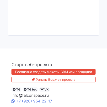
Старт веб-проекта
Бесплатно создать макеты CRM или площадки
Узнать бюджет проекта
TG
TG bot
VK
info
@
falconspace.ru
+7
(920)
954
-22-17