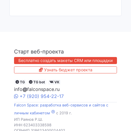
Старт веб-проекта
Бесплатно создать макеты CRM или площадки
Узнать бюджет проекта
TG
TG bot
VK
info
@
falconspace.ru
+7
(920)
954
-22-17
Falcon Space: разработка веб-сервисов и сайтов с
®
личным кабинетом
c 2019 г.
ИП Раянов Р.Ш.
ИНН 623403338598
ОГРНИП 318623400024402