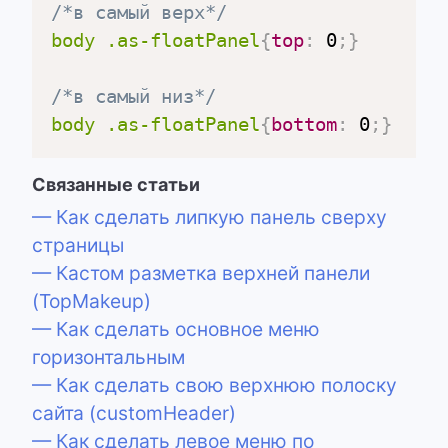
/*в самый верх*/
body .as-floatPanel
{
top
:
 0
;
}
/*в самый низ*/
body .as-floatPanel
{
bottom
:
 0
;
}
Связанные статьи
— Как сделать липкую панель сверху
страницы
— Кастом разметка верхней панели
(TopMakeup)
— Как сделать основное меню
горизонтальным
— Как сделать свою верхнюю полоску
сайта (customHeader)
— Как сделать левое меню по