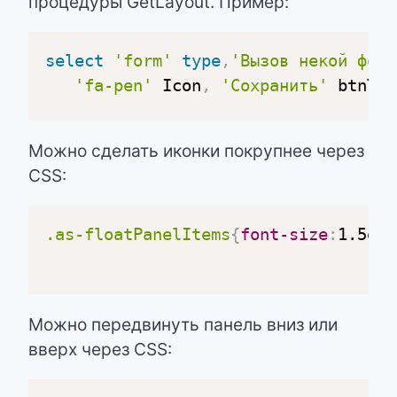
процедуры GetLayout. Пример:
select
'form'
type
,
'Вызов некой форм
'fa-pen'
 Icon
,
'Сохранить'
 btnTex
Можно сделать иконки покрупнее через
CSS:
.as-floatPanelItems
{
font-size
:
1.5em
;
Можно передвинуть панель вниз или
вверх через CSS: