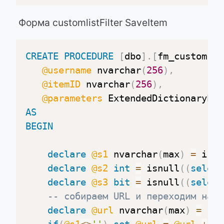
Форма customlistFilter SaveItem
CREATE
PROCEDURE
[
dbo
]
.
[
fm_customLis
@username
 nvarchar
(
256
)
,
@itemID
 nvarchar
(
256
)
,
@parameters
AS
BEGIN
declare
@s1
 nvarchar
(
max
)
=
 isnu
declare
@s2
int
=
 isnull
(
(
select
declare
@s3
bit
=
 isnull
(
(
select
-- собираем URL и переходим на н
declare
@url
 nvarchar
(
max
)
=
'/c