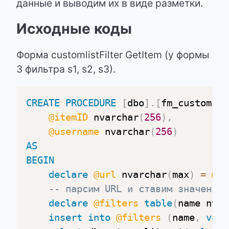
данные и выводим их в виде разметки.
Исходные коды
Форма customlistFilter GetItem (у формы
3 фильтра s1, s2, s3).
CREATE
PROCEDURE
[
dbo
]
.
[
fm_customLis
@itemID
 nvarchar
(
256
)
,
@username
 nvarchar
(
256
)
AS
BEGIN
declare
@url
 nvarchar
(
max
)
=
@it
-- парсим URL и ставим значения 
declare
@filters
table
(
name nvar
insert
into
@filters
(
name
,
valu