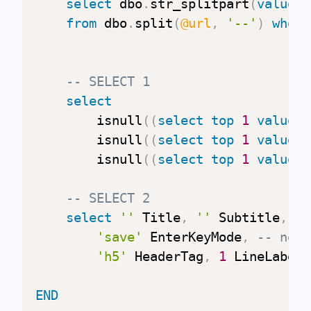
select
 dbo
.
str_splitpart
(
value
,
from
 dbo
.
split
(
@url
,
'--'
)
where
-- SELECT 1
select
    	isnull
(
(
select
top
1
value
f
    	isnull
(
(
select
top
1
value
f
    	isnull
(
(
select
top
1
value
f
-- SELECT 2
select
''
 Title
,
''
 Subtitle
,
'save'
 EnterKeyMode
,
-- next
'h5'
 HeaderTag
,
1
 LineLabel

END