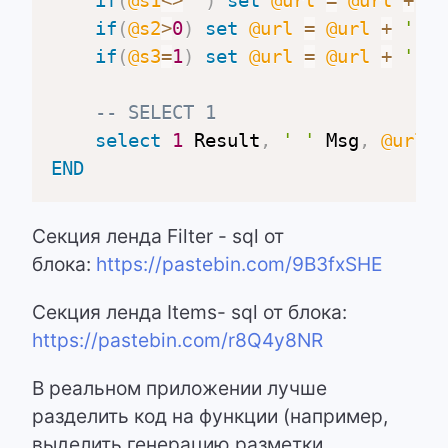
if
(
@s1
<>
''
)
set
@url
=
@url
+
'-
if
(
@s2
>
0
)
set
@url
=
@url
+
'--s
if
(
@s3
=
1
)
set
@url
=
@url
+
'--s
-- SELECT 1
select
1
 Result
,
' '
 Msg
,
@url
 S
END
Секция ленда Filter - sql от
блока:
https://pastebin.com/9B3fxSHE
Секция ленда Items- sql от блока:
https://pastebin.com/r8Q4y8NR
В реальном приложении лучше
разделить код на функции (например,
выделить генерацию разметки