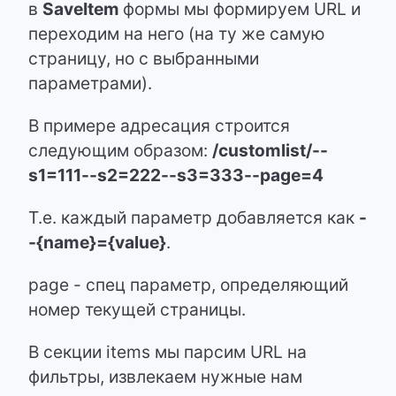
в
SaveItem
формы мы формируем URL и
переходим на него (на ту же самую
страницу, но с выбранными
параметрами).
В примере адресация строится
следующим образом:
/customlist/--
s1=111--s2=222--s3=333--page=4
Т.е. каждый параметр добавляется как
-
-{name}={value}
.
page - спец параметр, определяющий
номер текущей страницы.
В секции items мы парсим URL на
фильтры, извлекаем нужные нам