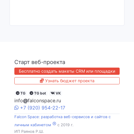
Старт веб-проекта
Бесплатно создать макеты CRM или площадки
Узнать бюджет проекта
TG
TG bot
VK
info
@
falconspace.ru
+7
(920)
954
-22-17
Falcon Space: разработка веб-сервисов и сайтов с
®
личным кабинетом
c 2019 г.
ИП Раянов Р.Ш.