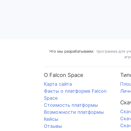
Что мы разрабатываем:
программа для уч
агр
О Falcon Space
Тип
Карта сайта
Пло
Факты о платформе Falcon
Личн
Space
Ска
Стоимость платформы
Cкач
Возможности платформы
Скач
Кейсы
Скач
Отзывы