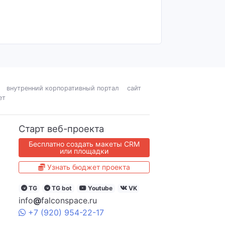
внутренний корпоративный портал
сайт
ет
Старт веб-проекта
Бесплатно создать макеты CRM
или площадки
Узнать бюджет проекта
TG
TG bot
Youtube
VK
info
@
falconspace.ru
+7
(920)
954
-22-17