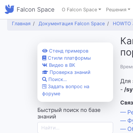
Falcon Space
О Falcon Space
Решения
Главная
Документация Falcon Space
HOWTO 
Ка
по
Cтенд примеров
Стили платформы
Видео в ВК
Время
Проверка знаний
Поиск...
Для 
Задать вопрос на
-
/s
форуме
Связ
Быстрый поиск по базе
— Ре
знаний
— Фу
— Об