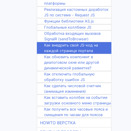
платформы
Реализация кастомных доработок
JS по системе - Request JS
Функции библиотеки AS.js
Глобальные коллбеки JS
Обработка входящих вызовов
SignalR (sendToBrowser)
Как внедрить свой JS-код на
каждой странице портала
Как обновить компонент в
диалоговом окне или другой
динамической разметке?
Как отключить глобальную
обработку ошибок JS
Как сделать числовой счетчик
(анимация изменения)
Как вставить коллбек на событие
загрузки основного меню страницы
Как получить все часовые пояса и
смещения по часам для поясов
HOWTO ВЕРСТКА