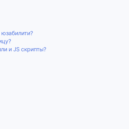
е юзабилити?
ицу?
ли и JS скрипты?