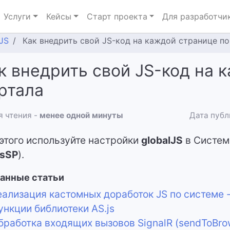
Услуги
Кейсы
Старт проекта
Для разработчи
JS
Как внедрить свой JS-код на каждой странице п
к внедрить свой JS-код на 
ртала
 чтения -
менее одной минуты
Дата публ
этого используйте настройки
globalJS
в Систем
ysSP
).
анные статьи
ализация кастомных доработок JS по системе -
нкции библиотеки AS.js
работка входящих вызовов SignalR (sendToBro