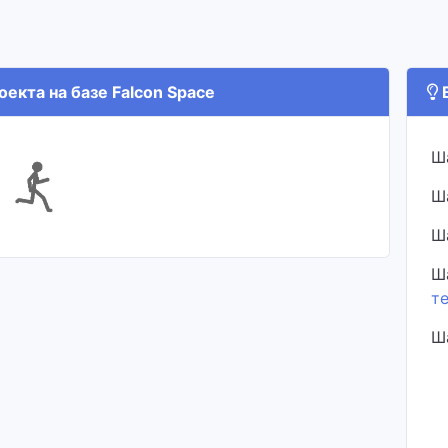
екта на базе Falcon Space
В
Ш
Ш
Ш
Ш
т
Ш