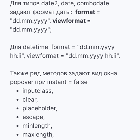
Для типов date2, date, combodate
задают формат даты:
format
=
"dd.mm.yyyy",
viewformat
=
"dd.mm.yyyy";
Для datetime format = "dd.mm.yyyy
hh:ii", viewformat = "dd.mm.yyyy hh:ii".
Также ряд методов задают вид окна
popover при instant = false
inputclass,
clear,
placeholder,
escape,
minlength,
maxlength,