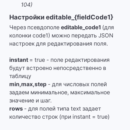
104)
Настройки editable_{fieldCode1}
Через псевдополе
editable_code1
(для
колонки code1) можно передать JSON
настроек для редактирования поля.
instant
= true - поле редактирования
будут встроено непосредственно в
таблицу
min,max,step
- для числовых полей
задаем минимальное, максимальное
значение и шаг.
rows
- для полей типа text задает
количество строк (при instant = true)