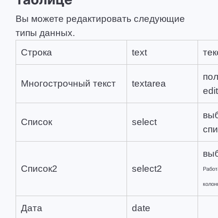
Вы можете редактировать следующие
типы данных.
Строка
text
тек
пол
Многострочный текст
textarea
edi
выб
Список
select
спи
выб
Список2
select2
Работ
колонк
Дата
date