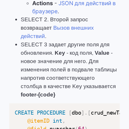
Actions
-
JSON для действий в
браузере
.
SELECT 2. Второй запрос
возвращает
Вызов внешних
действий
.
SELECT 3 задает другие поля для
обновления.
Key
- код поля,
Value
-
новое значение для него. Для
изменения полей в подвале таблицы
напротив соответствующего
столбца в качестве Key указывается
footer-{code}
CREATE
PROCEDURE
[
dbo
]
.
[
crud_newTabl
@itemID
int
,
@field
 nvarchar
(
64
)
,