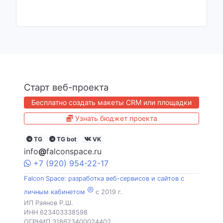
Старт веб-проекта
Бесплатно создать макеты CRM или площадки
Узнать бюджет проекта
TG
TG bot
VK
info
@
falconspace.ru
+7
(920)
954
-22-17
Falcon Space: разработка веб-сервисов и сайтов с
®
личным кабинетом
c 2019 г.
ИП Раянов Р.Ш.
ИНН 623403338598
ОГРНИП 318623400024402