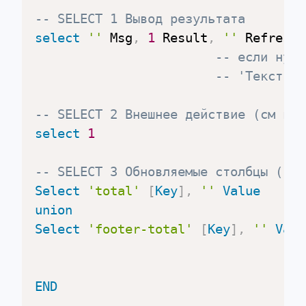
-- SELECT 1 Вывод результата
select
''
 Msg
,
1
 Result
,
''
 RefreshC
-- если нужн
-- 'Текст ош
-- SELECT 2 Внешнее действие (см в ф
select
1
-- SELECT 3 Обновляемые столбцы (ког
Select
'total'
[
Key
]
,
''
Value
union
Select
'footer-total'
[
Key
]
,
''
Valu
END