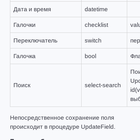
Дата и время
datetime
Галочки
checklist
val
Переключатель
switch
пер
Галочка
bool
Фл
Пои
Upd
Поиск
select-search
id(
выб
Непосредственное сохранение поля
происходит в процедуре UpdateField.