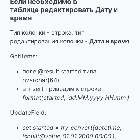
Если необходимо
в
таблице
редактировать Дату и
время
Тип колонки -
строка
, тип
редактирования колонки -
Дата и время
GetItems
:
поле @result.started типа
nvarchar(64)
в insert приводим к строке
format(started, 'dd.MM.yyyy HH:mm')
UpdateField
:
set started = try_convert(datetime,
isnull(@value,'01.01.2000 00:00'),