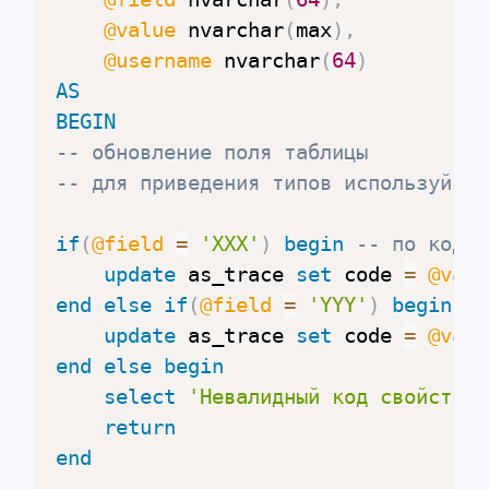
@value
 nvarchar
(
max
)
,
@username
 nvarchar
(
64
)
AS
BEGIN
-- обновление поля таблицы
-- для приведения типов используйте 
if
(
@field
=
'ХХХ'
)
begin
-- по коду 
update
 as_trace 
set
 code 
=
@valu
end
else
if
(
@field
=
'YYY'
)
begin
update
 as_trace 
set
 code 
=
@valu
end
else
begin
select
'Невалидный код свойства'
return
end