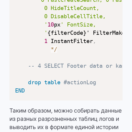
		 0 HideTitleCount,

		 0 DisableCellTitle,

		 '
10
px
' FontSize,

		 '
{filterCode}' FilterMakeup
1
 InstantFilter
,
*
/
-- 4 SELECT Footer data or kanba
drop
table
#actionLog
END
Таким образом, можно собирать данные
из разных разрозненных таблиц логов и
выводить их в формате единой истории