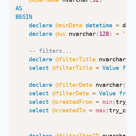
AS
BEGIN
declare
@minDate
datetime
=
 date
declare
@us
 nvarchar
(
128
)
=
''
,
-- filters...
declare
@filterTitle
 nvarchar
(
12
select
@filterTitle
=
Value
from
declare
@filterDate
 nvarchar
(
128
select
@filterDate
=
Value
from
select
@createdFrom
=
min
(
try_co
select
@createdTo
=
max
(
try_conv
declare
@filterItemID
 nvarchar
(
1