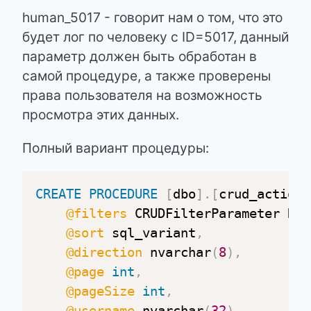
human_5017 - говорит нам о том, что это
будет лог по человеку с ID=5017, данный
параметр должен быть обработан в
самой процедуре, а также проверены
права пользователя на возможность
просмотра этих данных.
Полный вариант процедуры:
CREATE
PROCEDURE
[
dbo
]
.
[
crud_actionL
@filters
 CRUDFilterParameter REA
@sort
 sql_variant
,
@direction
 nvarchar
(
8
)
,
@page
int
,
@pageSize
int
,
@username
 nvarchar
(
32
)