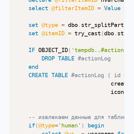
select
@filterItemID
=
Value
fro
set
@type
=
 dbo
.
str_splitPart
(
@f
set
@itemID
=
 try_cast
(
dbo
.
str_s
IF
 OBJECT_ID
(
'tempdb..#actionLog
DROP
TABLE
#actionLog
end
CREATE
TABLE
#actionLog ( id nva
                             created
                             icon nv
-- извлекаем данные для таблицы
if
(
@type
=
'human'
)
begin
select
@us
=
 username 
from
 