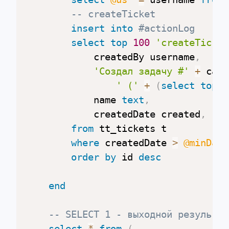
-- createTicket
insert
into
#actionLog
select
top
100
'createTicket
        	createdBy username
,
'Создал задачу #'
+
 cast
' ('
+
(
select
top
1
            name 
text
,
            createdDate created
,
'cr
from
 tt_tickets t

where
 createdDate 
>
@minDate
order
by
 id 
desc
end
-- SELECT 1 - выходной результат
select
*
from
(