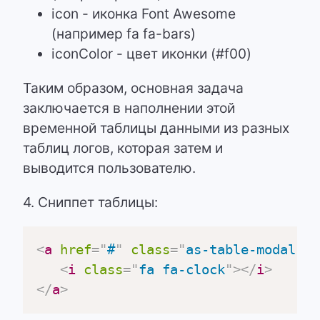
icon - иконка Font Awesome
(например fa fa-bars)
iconColor - цвет иконки (#f00)
Таким образом, основная задача
заключается в наполнении этой
временной таблицы данными из разных
таблиц логов, которая затем и
выводится пользователю.
4. Сниппет таблицы:
<
a
href
=
"
#
"
class
=
"
as-table-modal
"
d
<
i
class
=
"
fa fa-clock
"
>
</
i
>
</
a
>