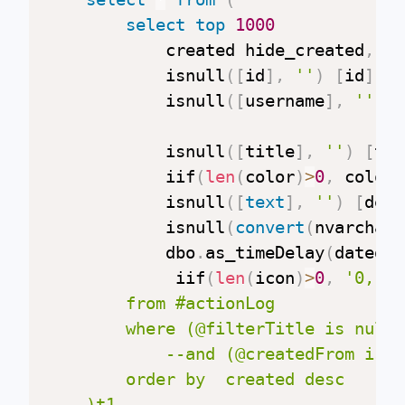
select
top
1000
      		created hide_created
,
            isnull
(
[
id
]
,
''
)
[
id
]
,
            isnull
(
[
username
]
,
''
)
[
            isnull
(
[
title
]
,
''
)
[
tit
            iif
(
len
(
color
)
>
0
,
 color
,
            isnull
(
[
text
]
,
''
)
[
desc
            isnull
(
convert
(
nvarchar
(
            dbo
.
as_timeDelay
(
datedif
             iif
(
len
(
icon
)
>
0
,
'0, '
 
        from #actionLog

        where (@filterTitle is null 
            --and (@createdFrom is n
        order by  created desc

    )t1
