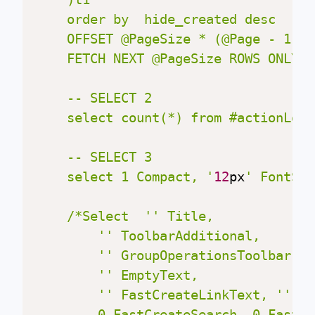
	order by  hide_created desc

	OFFSET @PageSize * (@Page - 1) ROWS

	FETCH NEXT @PageSize ROWS ONLY;

	-- SELECT 2

	select count(*) from #actionLog

	-- SELECT 3

    select 1 Compact, '
12
px
' FontSiz
	/*Select  '' Title,

		'' ToolbarAdditional,

		'' GroupOperationsToolbar,

		'' EmptyText,

		'' FastCreateLinkText, '' FastCreateDialogHeader, '' FastCreateDialogPlaceholder,

		0 FastCreateSearch, 0 FastCreateTextarea,
