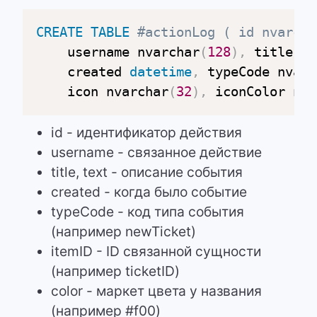
CREATE
TABLE
#actionLog ( id nvarcha
    username nvarchar
(
128
)
,
 title nv
    created 
datetime
,
 typeCode nvarc
    icon nvarchar
(
32
)
,
 iconColor nva
id - идентификатор действия
username - cвязанное действие
title, text - описание события
created - когда было событие
typeCode - код типа события
(например newTicket)
itemID - ID связанной сущности
(например ticketID)
color - маркет цвета у названия
(например #f00)