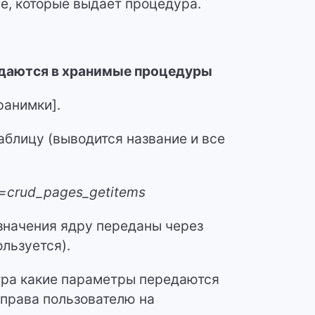
ые, которые выдает процедура.
редаются в хранимые процедуры
ранимки].
таблицу (выводится название и все
g=crud_pages_getitems
значения ядру переданы через
ользуется).
ра какие параметры передаются
 права пользователю на