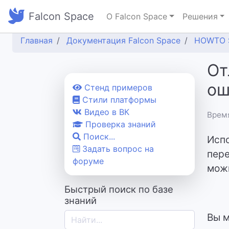
Falcon Space
О Falcon Space
Решения
Главная
Документация Falcon Space
HOWTO 
От
ош
Cтенд примеров
Стили платформы
Видео в ВК
Время
Проверка знаний
Поиск...
Испо
Задать вопрос на
пере
форуме
можн
Быстрый поиск по базе
знаний
Вы м