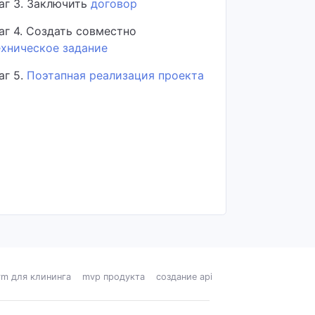
аг 3. Заключить
договор
аг 4. Создать совместно
ехническое задание
аг 5.
Поэтапная реализация проекта
rm для клининга
mvp продукта
создание api