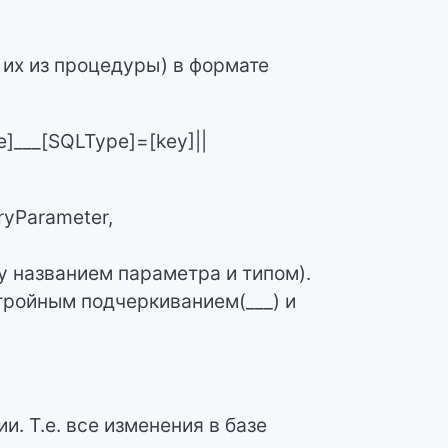
их из процедуры) в формате
]___[SQLType]=[key]||
ryParameter,
у названием параметра и типом).
тройным подчеркиванием(___) и
и. Т.е. все изменения в базе