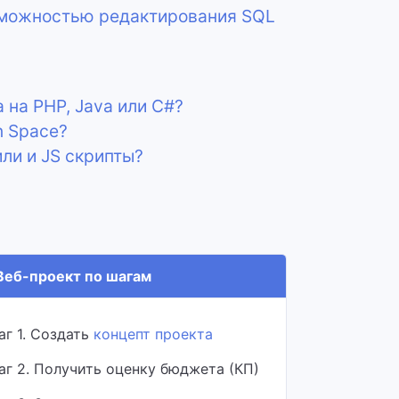
зможностью редактирования SQL
 на PHP, Java или C#?
n Space?
ли и JS скрипты?
еб-проект по шагам
аг 1. Создать
концепт проекта
аг 2. Получить оценку бюджета (КП)