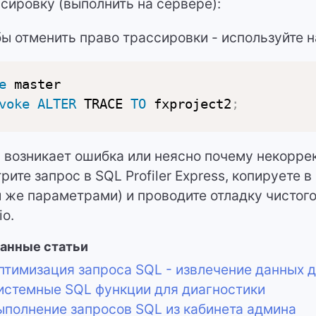
сировку (выполнить на сервере):
ы отменить право трассировки - используйте н
e
voke
ALTER
 TRACE 
TO
 fxproject2
;
 возникает ошибка или неясно почему некорре
рите запрос в SQL Profiler Express, копируете 
 же параметрами) и проводите отладку чистог
io.
анные статьи
тимизация запроса SQL - извлечение данных 
стемные SQL функции для диагностики
полнение запросов SQL из кабинета админа