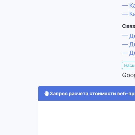
— Ка
— Ка
Связ
— Дл
— Дл
— Дл
Наск
Goo
Запрос расчета стоимости веб-про