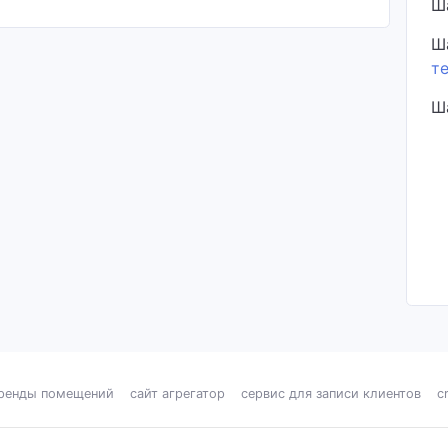
Ш
Ш
т
Ш
аренды помещений
сайт агрегатор
сервис для записи клиентов
c