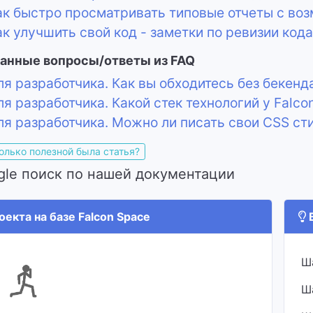
к быстро просматривать типовые отчеты с во
к улучшить свой код - заметки по ревизии кода
анные вопросы/ответы из FAQ
я разработчика. Как вы обходитесь без бекенда
я разработчика. Какой стек технологий у Falco
я разработчика. Можно ли писать свои CSS сти
олько полезной была статья?
gle поиск по нашей документации
екта на базе Falcon Space
В
Ш
Ш