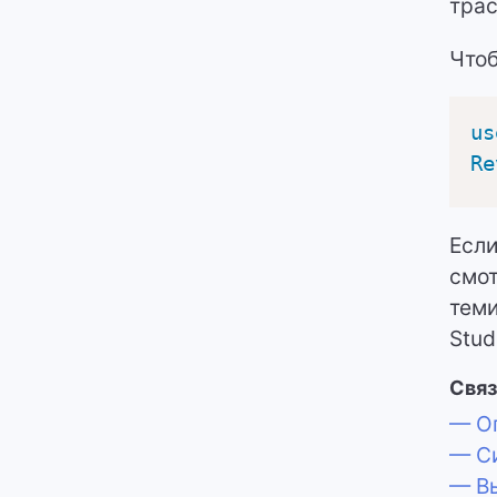
трас
Чтоб
us
Re
Если
смот
теми
Stud
Связ
— Оп
— Си
— Вы