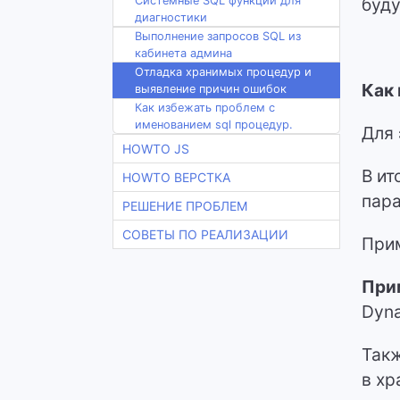
буду
Системные SQL функции для
диагностики
Выполнение запросов SQL из
кабинета админа
Отладка хранимых процедур и
Как
выявление причин ошибок
Как избежать проблем с
именованием sql процедур.
Для 
HOWTO JS
В ит
HOWTO ВЕРСТКА
пара
РЕШЕНИЕ ПРОБЛЕМ
СОВЕТЫ ПО РЕАЛИЗАЦИИ
При
При
Dyna
Так
в хр