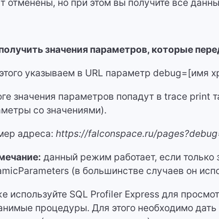
т отменены, но при этом вы получите все данн
 получить значения параметров, которые пе
этого указываем в URL параметр debug=[имя х
оге значения параметров попадут в trace print 
метры со значениями).
мер адреса:
https://falconspace.ru/pages?debu
мечание:
данный режим работает, если только 
micParameters (в большинстве случаев он исп
же используйте
SQL Profiler Express
для просмот
анимые процедуры. Для этого необходимо дать