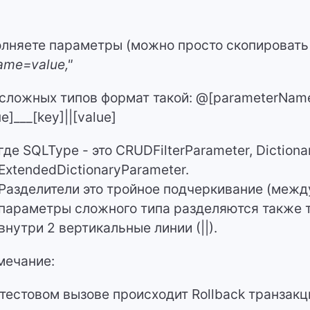
лняете параметры (можно просто скопировать 
me=value,"
сложных типов формат такой: @[parameterName
ue]___[key]||[value]
где SQLType - это CRUDFilterParameter, Dictiona
ExtendedDictionaryParameter.
Разделители это тройное подчеркивание (межд
параметры сложного типа разделяются также 
внутри 2 вертикальные линии (||).
мечание:
тестовом вызове происходит Rollback транзакци