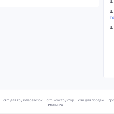
Ш
Ш
т
Ш
crm для грузоперевозок
crm конструктор
crm для продаж
про
клининга