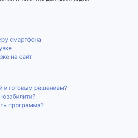
еру смартфона
узке
зке на сайт
й и готовым решением?
е юзабилити?
ать программа?