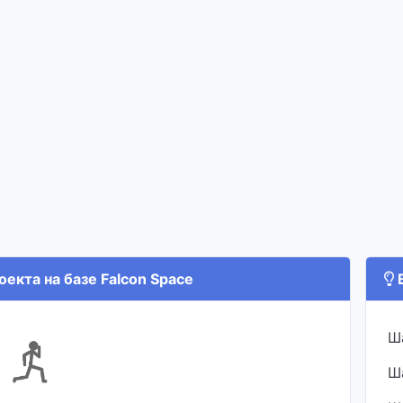
екта на базе Falcon Space
В
Ш
Ш