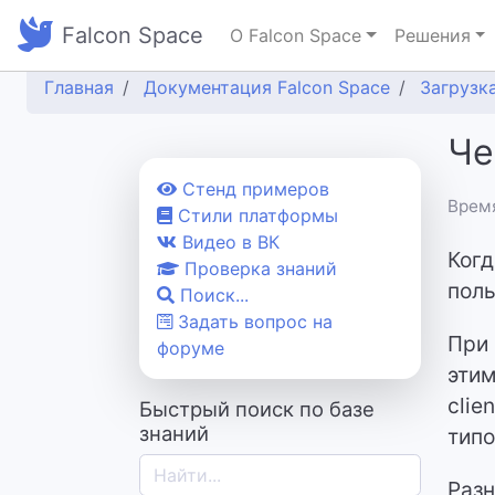
Falcon Space
О Falcon Space
Решения
Главная
Документация Falcon Space
Загрузк
Че
Cтенд примеров
Время
Стили платформы
Видео в ВК
Когд
Проверка знаний
поль
Поиск...
Задать вопрос на
При 
форуме
этим
clie
Быстрый поиск по базе
знаний
типо
Разн