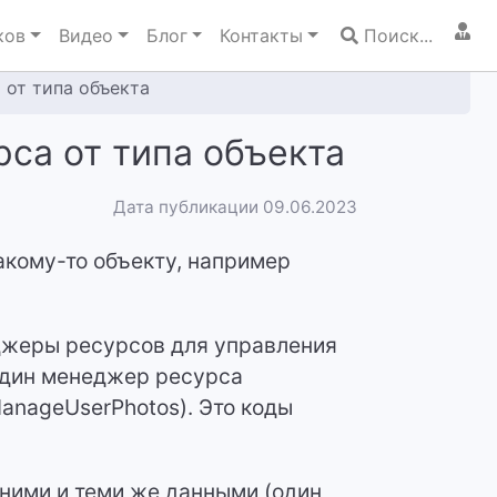
ков
Видео
Блог
Контакты
Поиск...
 от типа объекта
рса от типа объекта
Дата публикации 09.06.2023
акому-то объекту, например
джеры ресурсов для управления
один менеджер ресурса
ManageUserPhotos). Это коды
дними и теми же данными (один