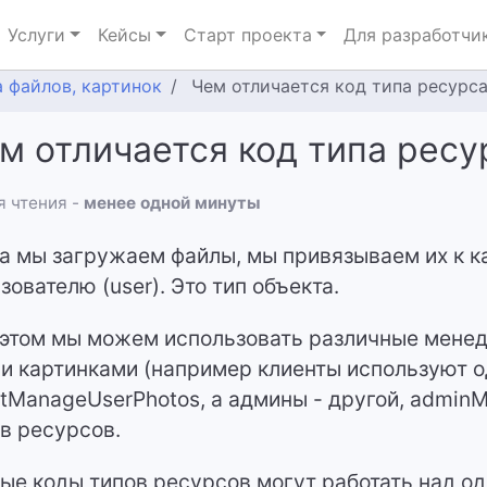
Услуги
Кейсы
Старт проекта
Для разработчи
а файлов, картинок
Чем отличается код типа ресурса
м отличается код типа ресу
 чтения -
менее одной минуты
а мы загружаем файлы, мы привязываем их к к
зователю (user). Это тип объекта.
этом мы можем использовать различные мене
и картинками (например клиенты используют 
ntManageUserPhotos, а админы - другой, admin
в ресурсов.
ые коды типов ресурсов могут работать над о